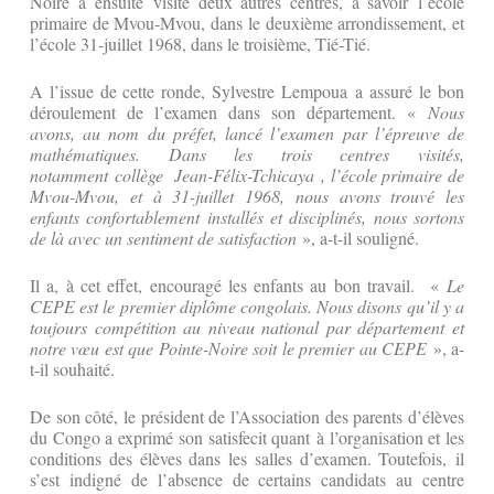
Noire a ensuite visité deux autres centres, à savoir l’école
primaire de Mvou-Mvou, dans le deuxième arrondissement, et
l’école 31-juillet 1968, dans le troisième, Tié-Tié.
A l’issue de cette ronde, Sylvestre Lempoua a assuré le bon
déroulement de l’examen dans son département. «
Nous
avons, au nom du préfet, lancé l’examen par l’épreuve de
mathématiques. Dans les trois centres visités,
notamment collège Jean-Félix-Tchicaya
, l’école primaire de
Mvou-Mvou, et à 31-juillet 1968, nous avons trouvé les
enfants confortablement installés et disciplinés, nous sortons
de là avec un sentiment de satisfaction
», a-t-il souligné.
Il a, à cet effet, encouragé les enfants au bon travail. «
Le
CEPE est le premier diplôme congolais. Nous disons qu’il y a
toujours compétition au niveau national par département et
notre vœu est que Pointe-Noire soit le premier au CEPE
», a-
t-il souhaité.
De son côté, le président de l’Association des parents d’élèves
du Congo a exprimé son satisfecit quant à l’organisation et les
conditions des élèves dans les salles d’examen. Toutefois, il
s’est indigné de l’absence de certains candidats au centre