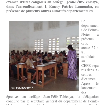
examen d'Etat congolais au collège Jean-Félix-Tchicaya,
dans l’arrondissement 1, Emery Patrice Lumumba, en
présence de plusieurs autres autorités départementales.
Le
départemen
t de Pointe-
Noire a
présenté
cette
année 37 4
81
candidats
au
CEPE repa
rtis dans 93
centres
d’examen.
Après le
lancement
des
épreuves au collège Jean-Félix-Tchicaya, la délégation
conduite par le secrétaire général du département de Pointe-