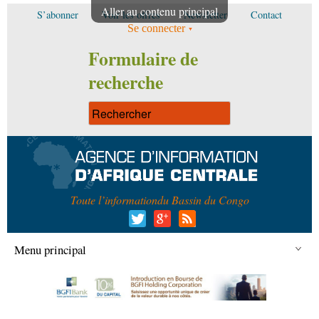
Aller au contenu principal
S’abonner
Voir les offres
Newsletter
Contact
Se connecter
Formulaire de
recherche
Toute l’information
du Bassin du Congo
Menu principal