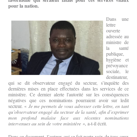
pour la nation.
Dans une
lettre
ouverte
adressée au
ministre de
la santé
publique,
hygiène et
prévoyance
sociale, le
destinateur,
qui se dit observateur engagé du secteur, s’inquiète des
dernières mises en place effectuées dans les services de ce
ministère. Ce dernier alerte l'autorité sur les conséquences
négatives que ces nominations pourraient avoir sur ledit
secteur. «
Je me permets de vous adresser cette lettre, en tant
qu’observateur engagé du secteur de la santé, afin d’exprimer
mon profond malaise face aux récentes nominations
intervenues au sein de votre ministère »,
a-t-il écrit.
Dans ce document, l’auteur, qui se fait porte-voix de tous ceux