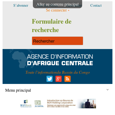
Aller au contenu principal
S’abonner
Voir les offres
Newsletter
Contact
Se connecter
Formulaire de
recherche
Toute l’information
du Bassin du Congo
Menu principal