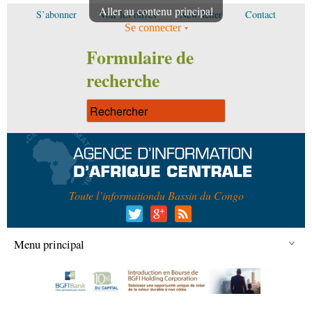
Aller au contenu principal
S’abonner
Voir les offres
Newsletter
Contact
Se connecter
Formulaire de
recherche
Toute l’information
du Bassin du Congo
Menu principal