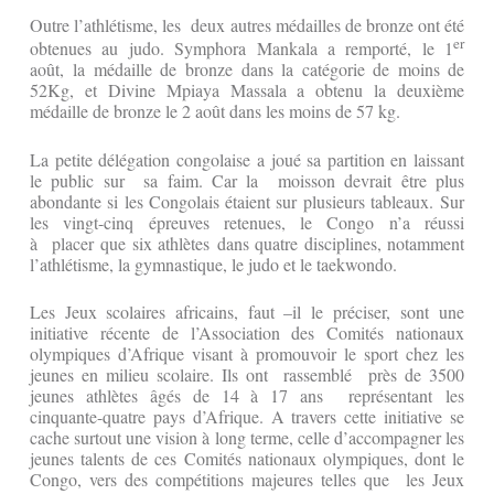
Outre l’athlétisme, les deux autres médailles de bronze ont été
er
obtenues au judo. Symphora Mankala a remporté, le 1
août, la médaille de bronze dans la catégorie de moins de
52Kg, et Divine Mpiaya Massala a obtenu la deuxième
médaille de bronze le 2 août dans les moins de 57 kg.
La petite délégation congolaise a joué sa partition en laissant
le public sur sa faim. Car la moisson devrait être plus
abondante si les Congolais étaient sur plusieurs tableaux. Sur
les vingt-cinq épreuves retenues, le Congo n’a réussi
à placer que six athlètes dans quatre disciplines, notamment
l’athlétisme, la gymnastique, le judo et le taekwondo.
Les Jeux scolaires africains, faut –il le préciser, sont une
initiative récente de l’Association des Comités nationaux
olympiques d’Afrique visant à promouvoir le sport chez les
jeunes en milieu scolaire. Ils ont rassemblé près de 3500
jeunes athlètes âgés de 14 à 17 ans représentant les
cinquante-quatre pays d’Afrique. A travers cette initiative se
cache surtout une vision à long terme, celle d’accompagner les
jeunes talents de ces Comités nationaux olympiques, dont le
Congo, vers des compétitions majeures telles que les Jeux