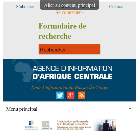
Aller au contenu principal
S’abonner
Voir les offres
Newsletter
Contact
Se connecter
Formulaire de
recherche
Toute l’information
du Bassin du Congo
Menu principal