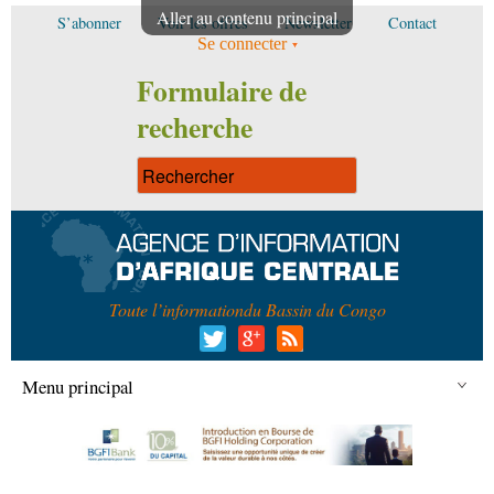
Aller au contenu principal
S’abonner
Voir les offres
Newsletter
Contact
Se connecter
Formulaire de
recherche
Toute l’information
du Bassin du Congo
Menu principal