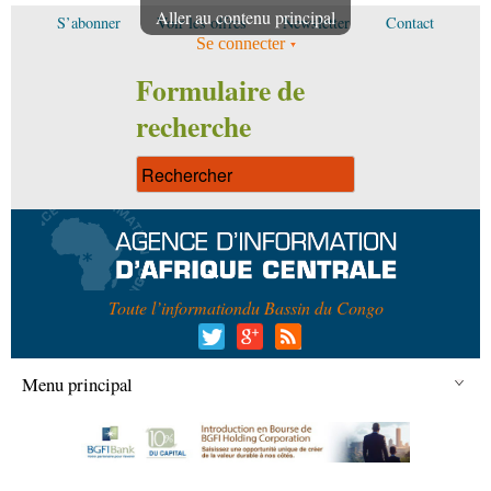
Aller au contenu principal
S’abonner
Voir les offres
Newsletter
Contact
Se connecter
Formulaire de
recherche
Toute l’information
du Bassin du Congo
Menu principal