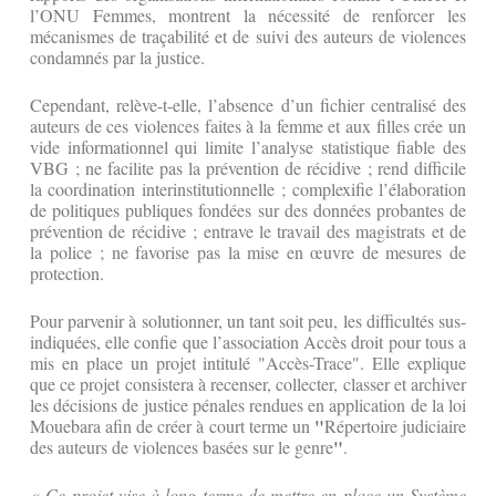
l’ONU Femmes, montrent la nécessité de renforcer les
mécanismes de traçabilité et de suivi des auteurs de violences
condamnés par la justice.
Cependant, relève-t-elle, l’absence d’un fichier centralisé des
auteurs de ces violences faites à la femme et aux filles crée un
vide informationnel qui limite l’analyse statistique fiable des
VBG ; ne facilite pas la prévention de récidive ; rend difficile
la coordination interinstitutionnelle ; complexifie l’élaboration
de politiques publiques fondées sur des données probantes de
prévention de récidive ; entrave le travail des magistrats et de
la police ; ne favorise pas la mise en œuvre de mesures de
protection.
Pour parvenir à solutionner, un tant soit peu, les difficultés sus-
indiquées, elle confie que l’association Accès droit pour tous a
mis en place un projet intitulé "Accès-Trace". Elle explique
que ce projet consistera à recenser, collecter, classer et archiver
les décisions de justice pénales rendues en application de la loi
"
Mouebara afin de créer à court terme un
Répertoire judiciaire
"
des auteurs de violences basées sur le genre
.
« Ce projet vise à long terme de mettre en place un Système