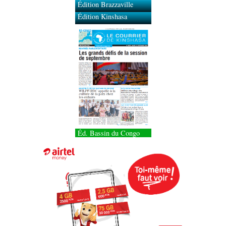
Édition Brazzaville
Édition Kinshasa
Éd. Bassin du Congo