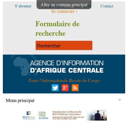
Aller au contenu principal
S’abonner
Voir les offres
Newsletter
Contact
Se connecter
Formulaire de
recherche
Toute l’information
du Bassin du Congo
Menu principal