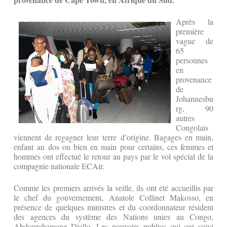
Après la
première
vague de
65
personnes
en
provenance
de
Johannesbu
rg, 90
autres
Congolais
viennent de regagner leur terre d’origine. Bagages en main,
enfant au dos ou bien en main pour certains, ces femmes et
hommes ont effectué le retour au pays par le vol spécial de la
compagnie nationale ECAir.
Comme les premiers arrivés la veille, ils ont été accueillis par
le chef du gouvernement, Anatole Collinet Makosso, en
présence de quelques ministres et du coordonnateur résident
des agences du système des Nations unies au Congo,
Abdourahamane Diallo. Les pouvoirs publics qui ont suivi