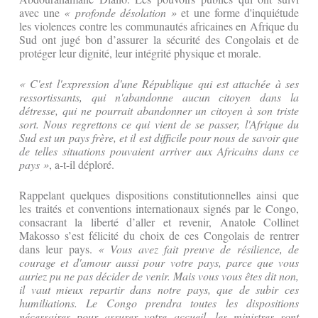
avec une
« profonde désolation »
et une forme d'inquiétude
les violences contre les communautés africaines en Afrique du
Sud ont jugé bon d’assurer la sécurité des Congolais et de
protéger leur dignité, leur intégrité physique et morale.
« C'est l'expression d'une République qui est attachée à ses
ressortissants, qui n'abandonne aucun citoyen dans la
détresse, qui ne pourrait abandonner un citoyen à son triste
sort. Nous regrettons ce qui vient de se passer, l'Afrique du
Sud est un pays frère, et il est difficile pour nous de savoir que
de telles situations pouvaient arriver aux Africains dans ce
pays »
, a-t-il déploré.
Rappelant quelques dispositions constitutionnelles ainsi que
les traités et conventions internationaux signés par le Congo,
consacrant la liberté d’aller et revenir, Anatole Collinet
Makosso s’est félicité du choix de ces Congolais de rentrer
dans leur pays.
« Vous avez fait preuve de résilience, de
courage et d'amour aussi pour votre pays, parce que vous
auriez pu ne pas décider de venir. Mais vous vous êtes dit non,
il vaut mieux repartir dans notre pays, que de subir ces
humiliations.
Le Congo prendra toutes les dispositions
nécessaires pour assurer votre accueil, les ministres sont