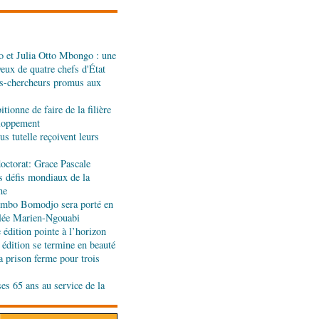
 et Julia Otto Mbongo : une
: Denis Sassou N'Guesso
yeux de quatre chefs d'État
n de la Grande foire
s-chercheurs promus aux
tionne de faire de la filière
eignants-chercheurs
eloppement
u Cames
s tutelle reçoivent leurs
octorat: Grace Pascale
s défis mondiaux de la
es formateurs en
ne
jombo Bomodjo sera porté en
olée Marien-Ngouabi
édition pointe à l’horizon
ande rentrée littéraire de
 édition se termine en beauté
'honneur
a prison ferme pour trois
ses 65 ans au service de la
ion de la Gfac : le défi
produits alimentaires de