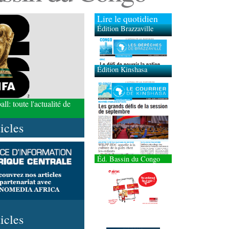
Lire le quotidien
Édition Brazzaville
Édition Kinshasa
l: toute l'actualité de
ticles
Éd. Bassin du Congo
ticles