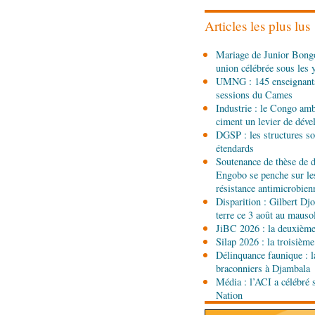
l'étranger à Brazzaville
Articles les plus lus
06-08-2026 15:30
Mariage de Junior Bongo
Économie
Agriculture 
union célébrée sous les 
lance la deuxième éditio
UMNG : 145 enseignant
agricole du Congo
sessions du Cames
06-08-2026 15:10
Industrie : le Congo ambi
Société
UMNG : 145 ens
ciment un levier de dév
promus aux sessions d
DGSP : les structures sou
étendards
Soutenance de thèse de d
06-08-2026 15:00
Engobo se penche sur le
Société
Projet PSIPJ : d
résistance antimicrobien
apprentissage
Disparition : Gilbert D
terre ce 3 août au maus
06-08-2026 15:00
JiBC 2026 : la deuxième 
Art-Culture-Média
9e Gr
Silap 2026 : la troisième
Kinshasa : le Congo à l
Délinquance faunique : l
braconniers à Djambala
Média : l’ACI a célébré 
06-08-2026 15:00
Nation
Économie
Deuxième édit
d’offrir à la nation des 