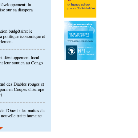
tion budgétaire: le
a politique économique et
rlement
t développement local :
ent leur soutien au Congo
end des Diables rouges et
spora en Coupes d'Europe
r)
de l'Ouest : les mafias du
 nouvelle traite humaine
longa élue présidente du
port Pointe-Noire
ntre des Congolais de