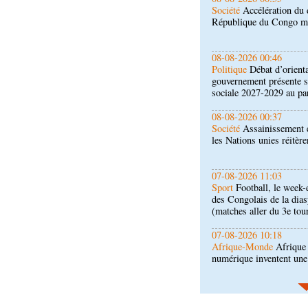
Politique
Débat d’orienta
gouvernement présente s
sociale 2027-2029 au pa
08-08-2026 00:37
Société
Assainissement e
les Nations unies réitèr
07-08-2026 11:03
Sport
Football, le week-
des Congolais de la dia
(matches aller du 3e tou
07-08-2026 10:18
Afrique-Monde
Afrique 
numérique inventent une
07-08-2026 10:10
Sport
Nzango: Sylvie Ma
bureau exécutif d’Afis s
06-08-2026 16:30
Société
Diaspora : renco