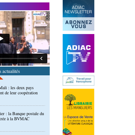
 des techniciens formés à
l d'évaluation des
ali : les deux pays
nt de leur coopération
 actualités
er : la Banque postale du
entrée à la BVMAC
développement: la
se sur sa diaspora