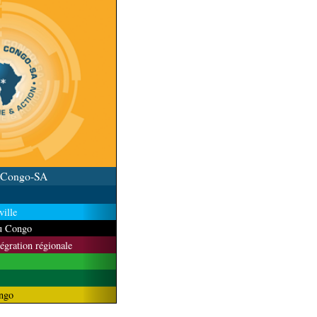
u Congo-SA
ille
du Congo
tégration régionale
ngo