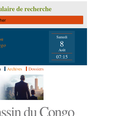
laire de recherche
Samedi
on
8
ngo
Août
07:15
a
Archives
Dossiers
Bassin du Congo