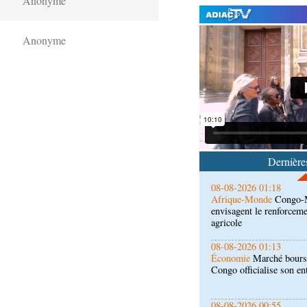
Anonyme
Anonyme
08-08-2026 01:25
Environnement
Forêts :
l'utilisation d'un logicie
émissions
08-08-2026 01:18
Afrique-Monde
Congo-M
envisagent le renforceme
Dernières
agricole
08-08-2026 01:13
Économie
Marché boursi
Congo officialise son 
08-08-2026 00:55
Société
Accélération du 
République du Congo mi
08-08-2026 00:46