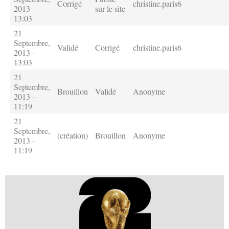
Corrigé
christine.paris6
2013 -
sur le site
13:03
21
Septembre,
Validé
Corrigé
christine.paris6
2013 -
13:03
21
Septembre,
Brouillon
Validé
Anonyme
2013 -
11:19
21
Septembre,
(création)
Brouillon
Anonyme
2013 -
11:19