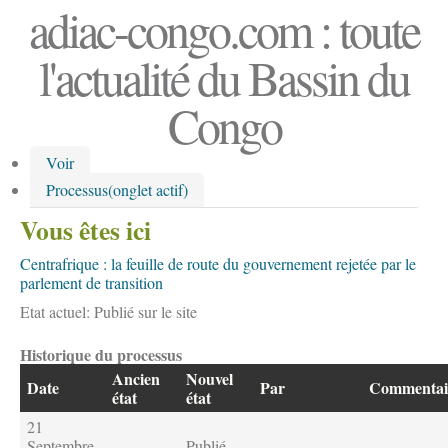
adiac-congo.com : toute
l'actualité du Bassin du
Congo
Voir
Processus
(onglet actif)
Vous êtes ici
Centrafrique : la feuille de route du gouvernement rejetée par le
parlement de transition
Etat actuel:
Publié sur le site
Historique du processus
Ancien
Nouvel
Date
Par
Commentai
état
état
21
Septembre,
Publié