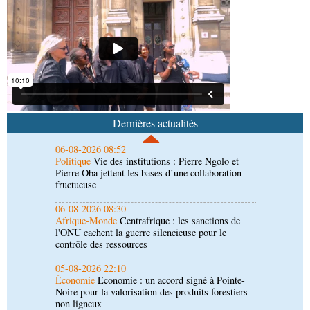
06-08-2026 09:24
Politique
Assemblée nationale: la Commission
Ecofin s’imprègne des réalités du CHU-B
06-08-2026 08:52
Politique
Vie des institutions : Pierre Ngolo et
Pierre Oba jettent les bases d’une collaboration
Dernières actualités
fructueuse
06-08-2026 08:30
Afrique-Monde
Centrafrique : les sanctions de
l'ONU cachent la guerre silencieuse pour le
contrôle des ressources
05-08-2026 22:10
Économie
Economie : un accord signé à Pointe-
Noire pour la valorisation des produits forestiers
non ligneux
05-08-2026 17:32
Sport
Handball: le tournoi de gala se poursuit