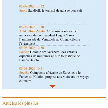
05-08-2026 13:10
Art-Culture-Média
72e anniversaire de la
naissance du commandant Hugo Chávez :
l’ambassade du Venezuela au Congo célèbre
l'événement
05-08-2026 12:30
Société
Colonie des vacances: des enfants
orphelins de militaires au site touristique de
Lamba Belolo
05-08-2026 10:51
Société
Guinguette africaine de Suresnes : le
Panier du Kouilou propose aux visiteurs un voyage
culinaire
05-08-2026 10:30
Société
Énergie: la BAD engagée à accompagner le
Congo dans la structuration de projets d’électricité
05-08-2026 10:22
Afrique-Monde
Cémac : le nouvel agenda
communautaire soumis à Denis Sassou N’Guesso
Articles les plus lus