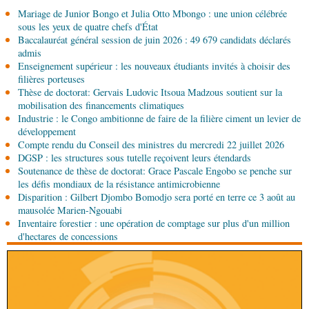
05-08-2026 10:15
Mariage de Junior Bongo et Julia Otto Mbongo : une union célébrée
Afrique-Monde
États-Unis : le visa érigé en
sous les yeux de quatre chefs d'État
nouvel instrument de puissance économique et
Baccalauréat général session de juin 2026 : 49 679 candidats déclarés
migratoire
admis
04-08-2026 18:00
Enseignement supérieur : les nouveaux étudiants invités à choisir des
Sport
Football: le Congo interdit de participer aux
filières porteuses
compétitions interclubs de la CAF
Thèse de doctorat: Gervais Ludovic Itsoua Madzous soutient sur la
mobilisation des financements climatiques
Industrie : le Congo ambitionne de faire de la filière ciment un levier de
04-08-2026 17:45
développement
Économie
Ministère du Développement industriel :
Compte rendu du Conseil des ministres du mercredi 22 juillet 2026
le défi du renouveau
DGSP : les structures sous tutelle reçoivent leurs étendards
Soutenance de thèse de doctorat: Grace Pascale Engobo se penche sur
04-08-2026 17:45
les défis mondiaux de la résistance antimicrobienne
Société
Insertion professionnelle: des jeunes
Disparition : Gilbert Djombo Bomodjo sera porté en terre ce 3 août au
formés aux métiers de l’hôtellerie
mausolée Marien-Ngouabi
Inventaire forestier : une opération de comptage sur plus d'un million
d'hectares de concessions
04-08-2026 17:00
Économie
Développement industriel : visite des
installations de Sofatt Industrie