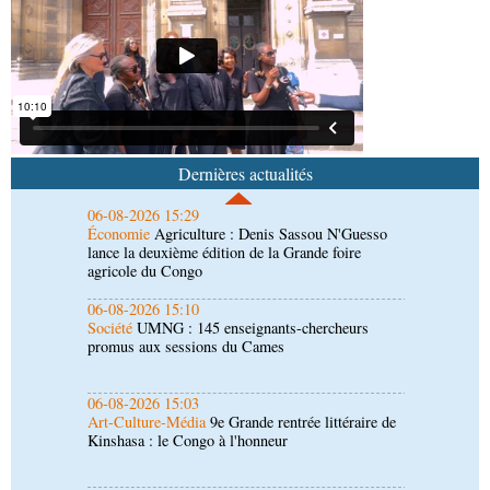
06-08-2026 16:37
Société
Diaspora : rencontre des Congolais de
l'étranger à Brazzaville
06-08-2026 15:29
Économie
Agriculture : Denis Sassou N'Guesso
lance la deuxième édition de la Grande foire
Dernières actualités
agricole du Congo
06-08-2026 15:10
Société
UMNG : 145 enseignants-chercheurs
promus aux sessions du Cames
06-08-2026 15:03
Art-Culture-Média
9e Grande rentrée littéraire de
Kinshasa : le Congo à l'honneur
06-08-2026 15:03
Société
Projet PSIPJ : des formateurs en
apprentissage