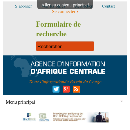
Aller au contenu principal
S’abonner
Voir les offres
Newsletter
Contact
Se connecter
Formulaire de
recherche
Toute l’information
du Bassin du Congo
Menu principal