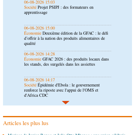
06-08-2026 15:00
Économie
Deuxième édition de la GFAC : le défi
d’offrir à la nation des produits alimentaires de
qualité
06-08-2026 14:28
Économie
GFAC 2026 : des produits locaux dans
les stands, des surgelés dans les assiettes
06-08-2026 14:17
Société
Épidémie d'Ebola : le gouvernement
renforce la riposte avec l'appui de l'OMS et
d'Africa CDC
06-08-2026 12:38
Sport
Communiqué : Samira Leonie, nouvelle
ambassadrice de la marque 1xBet Congo-
Brazzaville
06-08-2026 09:30
Politique
Assemblée nationale: la Commission
Ecofin s’imprègne des réalités du CHU-B
Articles les plus lus
06-08-2026 08:45