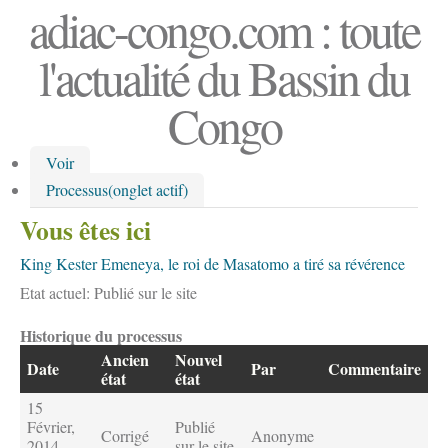
adiac-congo.com : toute
l'actualité du Bassin du
Congo
Voir
Processus
(onglet actif)
Vous êtes ici
King Kester Emeneya, le roi de Masatomo a tiré sa révérence
Etat actuel:
Publié sur le site
Historique du processus
Ancien
Nouvel
Date
Par
Commentaire
état
état
15
Février,
Publié
Corrigé
Anonyme
2014 -
sur le site