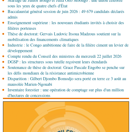
Mariage de Junior Bongo et Julia Otto Mbongo : une union célébrée
Politique
Vie des institutions : Pierre Ngolo et
sous les yeux de quatre chefs d'État
Pierre Oba jettent les bases d’une collaboration
Baccalauréat général session de juin 2026 : 49 679 candidats déclarés
fructueuse
admis
06-08-2026 08:30
Enseignement supérieur : les nouveaux étudiants invités à choisir des
Afrique-Monde
Centrafrique : les sanctions de
filières porteuses
l'ONU cachent la guerre silencieuse pour le
Thèse de doctorat: Gervais Ludovic Itsoua Madzous soutient sur la
contrôle des ressources
mobilisation des financements climatiques
Industrie : le Congo ambitionne de faire de la filière ciment un levier de
05-08-2026 22:10
développement
Économie
Economie : un accord signé à Pointe-
Compte rendu du Conseil des ministres du mercredi 22 juillet 2026
Noire pour la valorisation des produits forestiers
DGSP : les structures sous tutelle reçoivent leurs étendards
non ligneux
Soutenance de thèse de doctorat: Grace Pascale Engobo se penche sur
05-08-2026 17:32
les défis mondiaux de la résistance antimicrobienne
Sport
Handball: le tournoi de gala se poursuit
Disparition : Gilbert Djombo Bomodjo sera porté en terre ce 3 août au
mausolée Marien-Ngouabi
Inventaire forestier : une opération de comptage sur plus d'un million
d'hectares de concessions
05-08-2026 13:10
Art-Culture-Média
72e anniversaire de la
naissance du commandant Hugo Chávez :
l’ambassade du Venezuela au Congo célèbre
l'événement