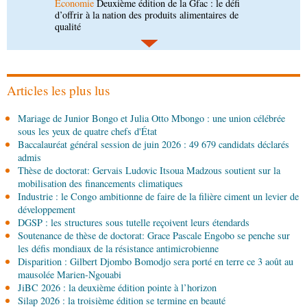
Économie
Gfac 2026 : des produits locaux dans
les stands, des surgelés dans les assiettes
06-08-2026 14:15
Société
Épidémie d'Ebola : le gouvernement
renforce la riposte avec l'appui de l'OMS et
d'Africa CDC
Articles les plus lus
06-08-2026 12:38
Mariage de Junior Bongo et Julia Otto Mbongo : une union célébrée
Sport
Communiqué : Samira Leonie, nouvelle
sous les yeux de quatre chefs d'État
ambassadrice de la marque 1xBet Congo-
Baccalauréat général session de juin 2026 : 49 679 candidats déclarés
Brazzaville
admis
06-08-2026 09:30
Thèse de doctorat: Gervais Ludovic Itsoua Madzous soutient sur la
Politique
Assemblée nationale: la Commission
mobilisation des financements climatiques
Ecofin s’imprègne des réalités du CHU-B
Industrie : le Congo ambitionne de faire de la filière ciment un levier de
développement
DGSP : les structures sous tutelle reçoivent leurs étendards
06-08-2026 08:45
Soutenance de thèse de doctorat: Grace Pascale Engobo se penche sur
Politique
Vie des institutions : Pierre Ngolo et
les défis mondiaux de la résistance antimicrobienne
Pierre Oba jettent les bases d’une collaboration
Disparition : Gilbert Djombo Bomodjo sera porté en terre ce 3 août au
fructueuse
mausolée Marien-Ngouabi
06-08-2026 08:30
JiBC 2026 : la deuxième édition pointe à l’horizon
Afrique-Monde
Centrafrique : les sanctions de
Silap 2026 : la troisième édition se termine en beauté