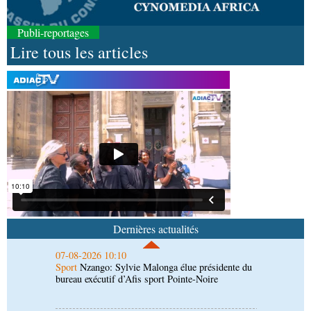
Publi-reportages
Lire tous les articles
07-08-2026 11:03
Sport
Football, le week-end des Diables rouges et
des Congolais de la diaspora en Coupes d'Europe
(matches aller du 3e tour)
07-08-2026 10:18
Afrique-Monde
Afrique de l'Ouest : les mafias du
numérique inventent une nouvelle traite humaine
07-08-2026 10:10
Sport
Nzango: Sylvie Malonga élue présidente du
bureau exécutif d’Afis sport Pointe-Noire
Dernières actualités
06-08-2026 16:30
Société
Diaspora : rencontre des Congolais de
l'étranger à Brazzaville