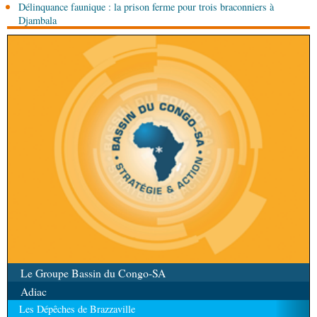
l'ONU cachent la guerre silencieuse pour le
Délinquance faunique : la prison ferme pour trois braconniers à
contrôle des ressources
Djambala
Le Groupe Bassin du Congo-SA
Adiac
Les Dépêches de Brazzaville