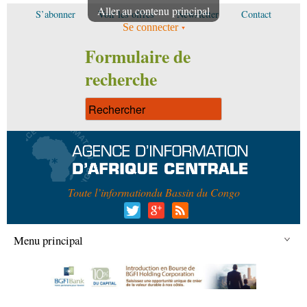
Aller au contenu principal
S’abonner
Voir les offres
Newsletter
Contact
Se connecter
Formulaire de
recherche
Toute l’information
du Bassin du Congo
Menu principal