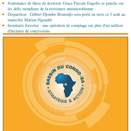
Soutenance de thèse de doctorat: Grace Pascale Engobo se penche sur
05-08-2026 13:10
les défis mondiaux de la résistance antimicrobienne
Art-Culture-Média
72e anniversaire de la
Disparition : Gilbert Djombo Bomodjo sera porté en terre ce 3 août au
naissance du commandant Hugo Chávez :
mausolée Marien-Ngouabi
l’ambassade du Venezuela au Congo célèbre
Inventaire forestier : une opération de comptage sur plus d'un million
l'événement
d'hectares de concessions