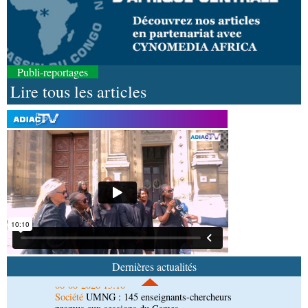
Publi-reportages
Lire tous les articles
06-08-2026 16:37
Société
Diaspora : rencontre des Congolais de
l'étranger à Brazzaville
06-08-2026 15:29
Économie
Agriculture : Denis Sassou N'Guesso
lance la deuxième édition de la Grande foire
agricole du Congo
06-08-2026 15:10
Société
UMNG : 145 enseignants-chercheurs
promus aux sessions du Cames
Dernières actualités
06-08-2026 15:03
Art-Culture-Média
9e Grande rentrée littéraire de