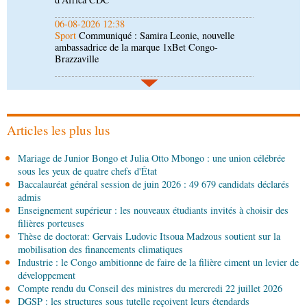
Brazzaville
06-08-2026 09:30
Politique
Assemblée nationale: la Commission
Ecofin s’imprègne des réalités du CHU-B
06-08-2026 08:45
Politique
Vie des institutions : Pierre Ngolo et
Pierre Oba jettent les bases d’une collaboration
fructueuse
Articles les plus lus
06-08-2026 08:30
Mariage de Junior Bongo et Julia Otto Mbongo : une union célébrée
Afrique-Monde
Centrafrique : les sanctions de
sous les yeux de quatre chefs d'État
l'ONU cachent la guerre silencieuse pour le
Baccalauréat général session de juin 2026 : 49 679 candidats déclarés
contrôle des ressources
admis
05-08-2026 22:10
Enseignement supérieur : les nouveaux étudiants invités à choisir des
Économie
Economie : un accord signé à Pointe-
filières porteuses
Noire pour la valorisation des produits forestiers
Thèse de doctorat: Gervais Ludovic Itsoua Madzous soutient sur la
non ligneux
mobilisation des financements climatiques
Industrie : le Congo ambitionne de faire de la filière ciment un levier de
05-08-2026 17:32
développement
Sport
Handball: le tournoi de gala se poursuit
Compte rendu du Conseil des ministres du mercredi 22 juillet 2026
DGSP : les structures sous tutelle reçoivent leurs étendards