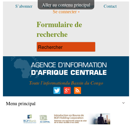
Aller au contenu principal
S’abonner
Voir les offres
Newsletter
Contact
Se connecter
Formulaire de
recherche
Toute l’information
du Bassin du Congo
Menu principal