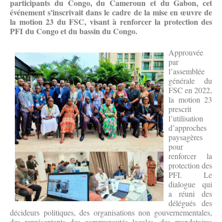
participants du Congo, du Cameroun et du Gabon, cet
événement s'inscrivait dans le cadre de la mise en œuvre de
la motion 23 du FSC, visant à renforcer la protection des
PFI du Congo et du bassin du Congo.
Approuvée
par
l’assemblée
générale du
FSC en 2022,
la motion 23
prescrit
l’utilisation
d’approches
paysagères
pour
renforcer la
protection des
PFI. Le
dialogue qui
a réuni des
délégués des
décideurs politiques, des organisations non gouvernementales,
des représentants des communautés locales, des mandataires