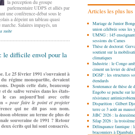
la perception du groupe
les stands, des surgelés 
parlementaire UDPS et alliés par
Articles les plus lus
ant une conférence-débat sous le
olais a dépeint un tableau quasi
06-08-2026 14:15
Mariage de Junior Bongo
ne marche. Salaires impayés, un
Société
Épidémie d'Ebol
union célébrée sous les 
renforce la riposte avec 
a suite
UMNG : 145 enseignant
d'Africa CDC
sessions du Cames
06-08-2026 12:38
Thèse de doctorat: Gerv
Sport
Communiqué : Sam
soutient sur la mobilisa
le difficile envol pour la
ambassadrice de la mar
climatiques
Brazzaville
Industrie : le Congo ambi
ciment un levier de dév
06-08-2026 09:30
se. Le 25 février 1991 s’ouvraient à
DGSP : les structures sou
Politique
Assemblée nat
s du régime monopartite, devaient
étendards
Ecofin s’imprègne des 
ons. Depuis cette date, beaucoup
Soutenance de thèse de d
et de salive versées dans les états-
Engobo se penche sur le
 le cas aujourd’hui avec cette
06-08-2026 08:45
résistance antimicrobien
ion «
pour faire le point et projeter
Politique
Vie des institu
Disparition : Gilbert D
Pierre Oba jettent les b
rence qui ne dit pas son nom.
terre ce 3 août au maus
fructueuse
oisson obtenue au terme de plus de
JiBC 2026 : la deuxième 
onale souveraine de 1991 ? Retour
Silap 2026 : la troisième
06-08-2026 08:30
deux écrits qui lui sont consacrés.
Délinquance faunique : l
Afrique-Monde
Centrafr
braconniers à Djambala
l'ONU cachent la guerre 