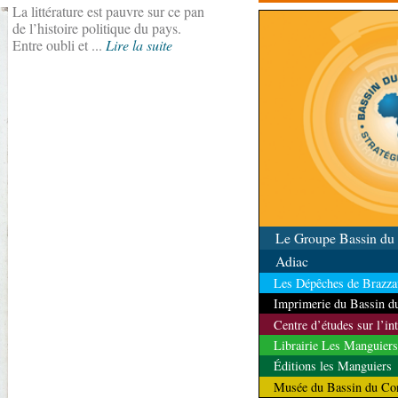
La littérature est pauvre sur ce pan
contrôle des ressources
de l’histoire politique du pays.
Entre oubli et ...
Lire la suite
Le Groupe Bassin d
Adiac
Les Dépêches de Brazzav
Imprimerie du Bassin 
Centre d’études sur l’in
Librairie Les Manguiers
Éditions les Manguiers
Musée du Bassin du Co