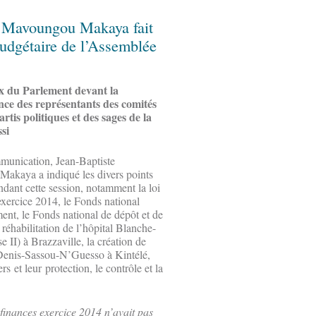
e Mavoungou Makaya fait
 budgétaire de l’Assemblée
aux du Parlement devant la
nce des représentants des comités
rtis politiques et des sages de la
si
munication, Jean-Baptiste
akaya a indiqué les divers points
dant cette session, notamment la loi
exercice 2014, le Fonds national
ment, le Fonds national de dépôt et de
a réhabilitation de l’hôpital Blanche-
 II) à Brazzaville, la création de
 Denis-Sassou-N’Guesso à Kintélé,
s et leur protection, le contrôle et la
s finances exercice 2014 n’avait pas