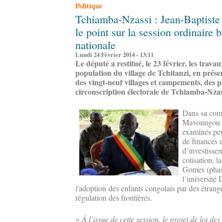
Politique
Tchiamba-Nzassi : Jean-Baptist
le point sur la session ordinaire
nationale
Lundi 24 Février 2014 - 13:11
Le député a restitué, le 23 février, les trav
population du village de Tchitanzi, en prése
des vingt-neuf villages et campements, des pa
circonscription électorale de Tchiamba-Nzas
Dans sa com
Mavoungou M
examinés pen
de finances 
d’investisse
cotisation, l
Gomes (phase
l’université
l'adoption des enfants congolais par des étranger
régulation des frontières.
« À l’issue de cette session, le projet de loi de