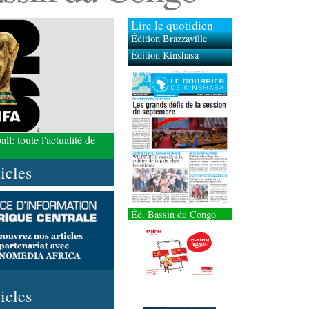
Lire le quotidien
Édition Brazzaville
Édition Kinshasa
l: toute l'actualité de
ticles
Éd. Bassin du Congo
ticles