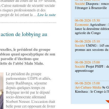
à examiner au cours de sa 35
session,
Économie
Agriculture 
la Caisse nationale de sécurité sociale
lance la deuxième éditio
es risques professionnels et des
agricole du Congo
projet de loi créant la ...
Lire la suite
06-08-2026 15:10
Société
UMNG : 145 ens
promus aux sessions d
action de lobbying au
06-08-2026 15:00
Société
Projet PSIPJ : d
uxelles, le président du groupe
apprentissage
ableau quasi apocalyptique de son
 parodie d’élections que
06-08-2026 15:00
oulette de l’abbé Malu Malu.
Art-Culture-Média
9e Gr
Kinshasa : le Congo à l
Le président du groupe
parlementaire UDPS et alliés,
Samy Badibanga, séjourne
06-08-2026 15:00
Économie
Deuxième édit
depuis quelques temps en
d’offrir à la nation des 
Belgique invité par le député
qualité
socio-démocrate allemand
Norbert Neuser. L’occasion était
06-08-2026 14:30
belle pour cet opposant de livrer
Économie
Gfac 2026 : d