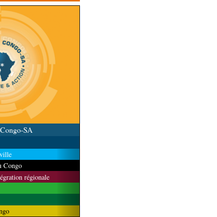
u Congo-SA
ille
du Congo
tégration régionale
ngo