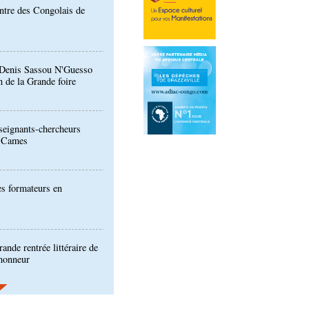
: Denis Sassou N'Guesso
n de la Grande foire
eignants-chercheurs
u Cames
es formateurs en
ande rentrée littéraire de
'honneur
ion de la Gfac : le défi
produits alimentaires de
es produits locaux dans