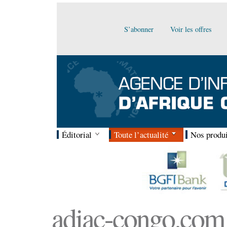
S’abonner
Voir les offres
Éditorial
Toute l’actualité
Nos produi
adiac-congo.com :