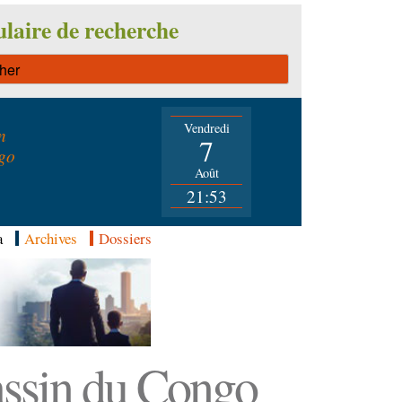
laire de recherche
Vendredi
n
7
go
Août
21:53
a
Archives
Dossiers
Bassin du Congo