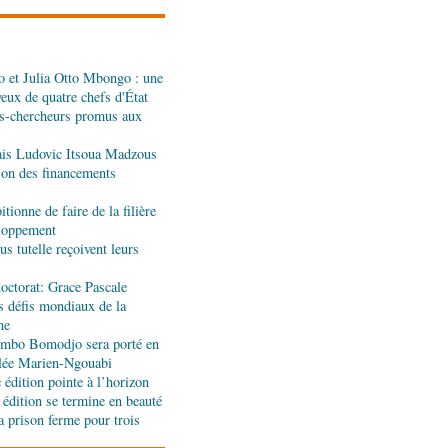
dans les assiettes
 et Julia Otto Mbongo : une
a : le gouvernement
yeux de quatre chefs d'État
l'appui de l'OMS et
s-chercheurs promus aux
ais Ludovic Itsoua Madzous
ira Leonie, nouvelle
tion des financements
que 1xBet Congo-
tionne de faire de la filière
eloppement
s tutelle reçoivent leurs
ionale: la Commission
réalités du CHU-B
octorat: Grace Pascale
s défis mondiaux de la
ne
tions : Pierre Ngolo et
jombo Bomodjo sera porté en
ases d’une collaboration
olée Marien-Ngouabi
édition pointe à l’horizon
 édition se termine en beauté
a prison ferme pour trois
ique : les sanctions de
silencieuse pour le