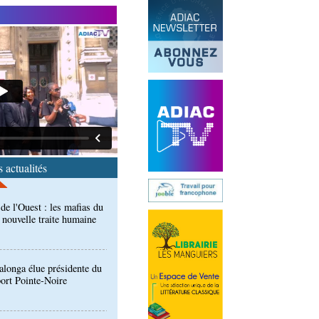
end des Diables rouges et
spora en Coupes d'Europe
r)
de l'Ouest : les mafias du
 nouvelle traite humaine
 actualités
longa élue présidente du
port Pointe-Noire
ntre des Congolais de