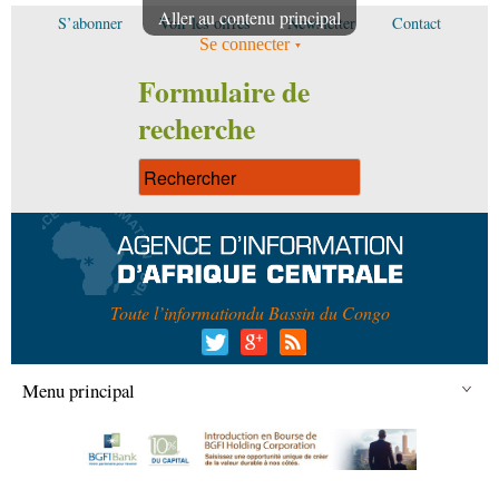
Aller au contenu principal
S’abonner
Voir les offres
Newsletter
Contact
Se connecter
Formulaire de
recherche
Toute l’information
du Bassin du Congo
Menu principal