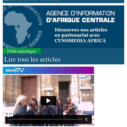
Publi-reportages
Lire tous les articles
08-08-2026 01:25
Environnement
Forêts : des techniciens formés à
l'utilisation d'un logiciel d'évaluation des
émissions
08-08-2026 01:18
Afrique-Monde
Congo-Mali : les deux pays
envisagent le renforcement de leur coopération
agricole
08-08-2026 01:13
Économie
Marché boursier : la Banque postale du