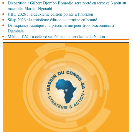
Disparition : Gilbert Djombo Bomodjo sera porté en terre ce 3 août au
06-08-2026 15:00
mausolée Marien-Ngouabi
Société
Projet PSIPJ : des formateurs en
JiBC 2026 : la deuxième édition pointe à l’horizon
apprentissage
Silap 2026 : la troisième édition se termine en beauté
Délinquance faunique : la prison ferme pour trois braconniers à
06-08-2026 15:00
Djambala
Art-Culture-Média
9e Grande rentrée littéraire de
Média : l’ACI a célébré ses 65 ans au service de la Nation
Kinshasa : le Congo à l'honneur