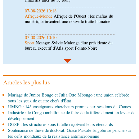
07-08-2026 10:10
Sport
Nzango: Sylvie Malonga élue présidente du
bureau exécutif d’Afis sport Pointe-Noire
06-08-2026 16:30
Société
Diaspora : rencontre des Congolais de
l'étranger à Brazzaville
06-08-2026 15:30
Économie
Agriculture : Denis Sassou N'Guesso
lance la deuxième édition de la Grande foire
agricole du Congo
Articles les plus lus
06-08-2026 15:10
Mariage de Junior Bongo et Julia Otto Mbongo : une union célébrée
Société
UMNG : 145 enseignants-chercheurs
sous les yeux de quatre chefs d'État
promus aux sessions du Cames
UMNG : 145 enseignants-chercheurs promus aux sessions du Cames
Industrie : le Congo ambitionne de faire de la filière ciment un levier de
06-08-2026 15:00
développement
Économie
Deuxième édition de la Gfac : le défi
DGSP : les structures sous tutelle reçoivent leurs étendards
d’offrir à la nation des produits alimentaires de
Soutenance de thèse de doctorat: Grace Pascale Engobo se penche sur
qualité
les défis mondiaux de la résistance antimicrobienne