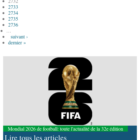
2732
2733
2734
2735
2736
…
suivant ›
dernier »
Mondial 2026 de football: toute l'actualité de la 32e édition
Lire tous les articles