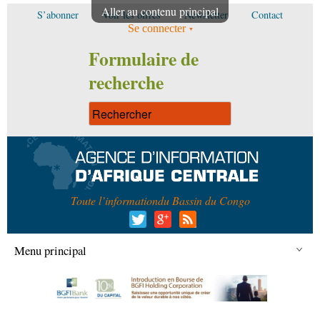
Aller au contenu principal
S’abonner
Voir les offres
Newsletter
Contact
Se connecter
Formulaire de
recherche
Toute l’information
du Bassin du Congo
Menu principal