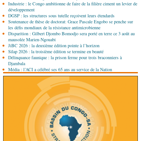
Industrie : le Congo ambitionne de faire de la filière ciment un levier de
06-08-2026 15:00
développement
Économie
Deuxième édition de la Gfac : le défi
DGSP : les structures sous tutelle reçoivent leurs étendards
d’offrir à la nation des produits alimentaires de
Soutenance de thèse de doctorat: Grace Pascale Engobo se penche sur
qualité
les défis mondiaux de la résistance antimicrobienne
Disparition : Gilbert Djombo Bomodjo sera porté en terre ce 3 août au
06-08-2026 15:00
mausolée Marien-Ngouabi
Société
Projet PSIPJ : des formateurs en
JiBC 2026 : la deuxième édition pointe à l’horizon
apprentissage
Silap 2026 : la troisième édition se termine en beauté
Délinquance faunique : la prison ferme pour trois braconniers à
06-08-2026 15:00
Djambala
Art-Culture-Média
9e Grande rentrée littéraire de
Média : l’ACI a célébré ses 65 ans au service de la Nation
Kinshasa : le Congo à l'honneur