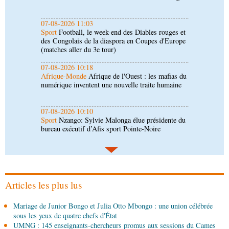
(matches aller du 3e tour)
07-08-2026 10:18
Afrique-Monde
Afrique de l'Ouest : les mafias du
numérique inventent une nouvelle traite humaine
07-08-2026 10:10
Sport
Nzango: Sylvie Malonga élue présidente du
bureau exécutif d’Afis sport Pointe-Noire
06-08-2026 16:30
Société
Diaspora : rencontre des Congolais de
l'étranger à Brazzaville
06-08-2026 15:30
Économie
Agriculture : Denis Sassou N'Guesso
lance la deuxième édition de la Grande foire
agricole du Congo
Articles les plus lus
06-08-2026 15:10
Mariage de Junior Bongo et Julia Otto Mbongo : une union célébrée
Société
UMNG : 145 enseignants-chercheurs
sous les yeux de quatre chefs d'État
promus aux sessions du Cames
UMNG : 145 enseignants-chercheurs promus aux sessions du Cames