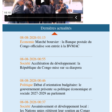
envisagent le renforcement de leur coopération
agricole
08-08-2026 01:13
Économie
Marché boursier : la Banque postale du
Congo officialise son entrée à la BVMAC
Dernières actualités
08-08-2026 00:55
Société
Accélération du développement: la
République du Congo mise sur sa diaspora
08-08-2026 00:46
Politique
Débat d’orientation budgétaire: le
gouvernement présente sa politique économique et
sociale 2027-2029 au parlement
08-08-2026 00:37
Société
Assainissement et développement local :
les Nations unies réitèrent leur soutien au Congo
07-08-2026 11:03
Sport
Football, le week-end des Diables rouges et
des Congolais de la diaspora en Coupes d'Europe