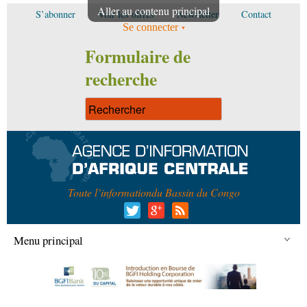
Aller au contenu principal
S’abonner
Voir les offres
Newsletter
Contact
Se connecter
Formulaire de
recherche
Toute l’information
du Bassin du Congo
Menu principal