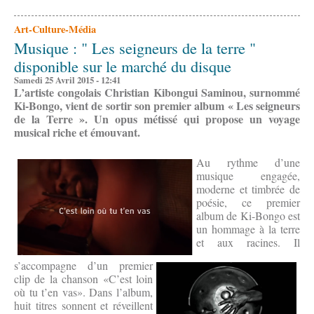
Art-Culture-Média
Musique : " Les seigneurs de la terre "
disponible sur le marché du disque
Samedi 25 Avril 2015 - 12:41
L’artiste congolais Christian Kibongui Saminou, surnommé
Ki-Bongo, vient de sortir son premier album « Les seigneurs
de la Terre ». Un opus métissé qui propose un voyage
musical riche et émouvant.
Au rythme d’une
musique engagée,
moderne et timbrée de
poésie, ce premier
album de Ki-Bongo est
un hommage à la terre
et aux racines. Il
s’accompagne d’un premier
clip de la chanson «C’est loin
où tu t’en vas». Dans l’album,
huit titres sonnent et réveillent