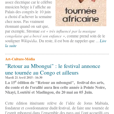
assez électrique car le célèbre
musicien belge à l’affiche au
Palais des congrès le 10 juin
a choisi d’achever la semaine
chez nous. Pas vraiment
étonnant quand on sait que,
par exemple, Stromae
est « très influencé par la musique
congolaise qui a bercé son enfance »
, comme prend soin de le
souligner
Wikipédia
. Du reste, il est bon de rappeler que ...
Lire
la suite
Art-Culture-Média
"Retour au Mbongui" : le festival annonce
une tournée au Congo et ailleurs
Mardi 21 Avril 2015 - 16:30
e
La 15
édition de "Retour au mbongui", festival des arts,
du conte et de l’oralité aura lieu cette année à Pointe Noire,
Nkayi, Loutété et Madingou, du 20 mai au 05 Juin.
Cette édition itinérante relève de l’idée de Jorus Mabiala,
fondateur et coordonnateur dudit festival, de faire une tournée de
l’esprit mbongui dans l’ensemble des pays qui l’ont accueilli ces