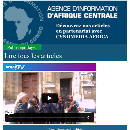
Publi-reportages
Lire tous les articles
08-08-2026 16:30
Société
Lutte contre les épidémies : les employés
de la maison de retraite Kambissi en formation
08-08-2026 16:00
Société
Distinction : Darrel Ornelle Elion Assiana
promue maître-assistant Cames
08-08-2026 15:14
Sport
Coupe du Congo de football : JST, Inter,
Cara et V Club qualifiés pour les demi-finales
Dernières actualités