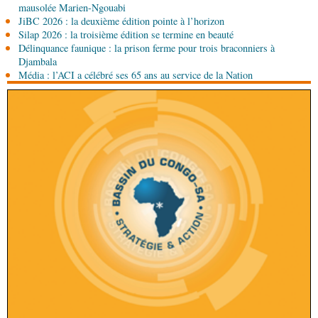
mausolée Marien-Ngouabi
Sport
Nzango: Sylvie Malonga élue présidente du
JiBC 2026 : la deuxième édition pointe à l’horizon
bureau exécutif d’Afis sport Pointe-Noire
Silap 2026 : la troisième édition se termine en beauté
Délinquance faunique : la prison ferme pour trois braconniers à
07-08-2026 10:15
Djambala
Afrique-Monde
Afrique de l'Ouest : les mafias du
Média : l’ACI a célébré ses 65 ans au service de la Nation
numérique inventent une nouvelle traite humaine