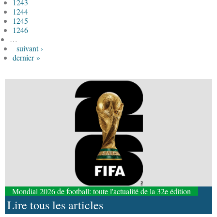
1243
1244
1245
1246
…
suivant ›
dernier »
Mondial 2026 de football: toute l'actualité de la 32e édition
Lire tous les articles