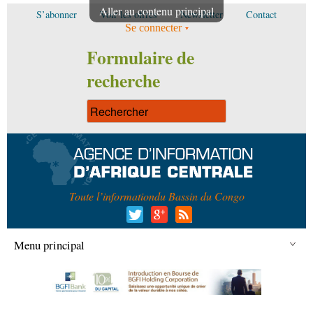
Aller au contenu principal
S’abonner
Voir les offres
Newsletter
Contact
Se connecter
Formulaire de
recherche
Toute l’information
du Bassin du Congo
Menu principal