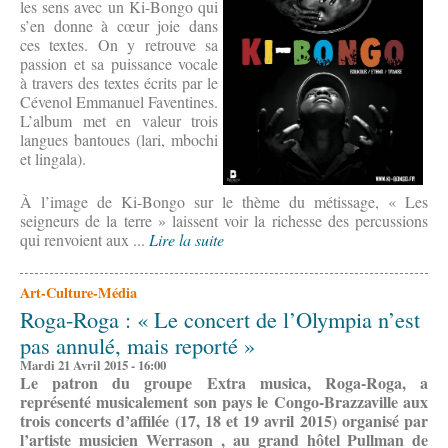
les sens avec un Ki-Bongo qui
s’en donne à cœur joie dans
ces textes. On y retrouve sa
passion et sa puissance vocale
à travers des textes écrits par le
Cévenol Emmanuel Faventines.
L’album met en valeur trois
langues bantoues (lari, mbochi
et lingala).
À l’image de Ki-Bongo sur le thème du métissage, « Les
seigneurs de la terre » laissent voir la richesse des percussions
qui renvoient aux ...
Lire la suite
Art-Culture-Média
Roga-Roga : « Le concert de l’Olympia n’est
pas annulé, mais reporté »
Mardi 21 Avril 2015 - 16:00
Le patron du groupe Extra musica, Roga-Roga, a
représenté musicalement son pays le Congo-Brazzaville aux
trois concerts d’affilée (17, 18 et 19 avril 2015) organisé par
l’artiste musicien Werrason , au grand hôtel Pullman de