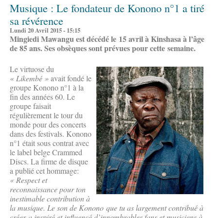
Musique : Le fondateur de Konono n°1 a tiré
sa révérence
Lundi 20 Avril 2015 - 15:15
Mingiedi Mawangu est décédé le 15 avril à Kinshasa à l’âge
de 85 ans. Ses obsèques sont prévues pour cette semaine.
Le virtuose du
« Likembé »
avait fondé le
groupe Konono n°1 à la
fin des années 60. Le
groupe faisait
régulièrement le tour du
monde pour des concerts
dans des festivals. Konono
n°1 était sous contrat avec
le label belge Crammed
Discs. La firme de disque
a publié cet hommage:
« Respect et
reconnaissance pour ton
inestimable contribution à
la musique. Le son de Konono que tu as largement contribué à
créer a inspiré et influencé d’innombrables fans et musiciens à