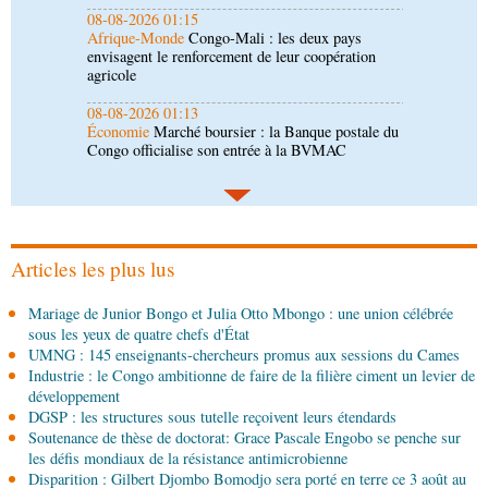
08-08-2026 01:13
Économie
Marché boursier : la Banque postale du
Congo officialise son entrée à la BVMAC
08-08-2026 01:00
Société
Accélération du développement: la
République du Congo mise sur sa diaspora
08-08-2026 00:45
Politique
Débat d’orientation budgétaire: le
gouvernement présente sa politique économique et
sociale 2027-2029 au Parlement
Articles les plus lus
08-08-2026 00:30
Mariage de Junior Bongo et Julia Otto Mbongo : une union célébrée
Société
Assainissement et développement local :
sous les yeux de quatre chefs d'État
les Nations unies réitèrent leur soutien au Congo
UMNG : 145 enseignants-chercheurs promus aux sessions du Cames
Industrie : le Congo ambitionne de faire de la filière ciment un levier de
07-08-2026 11:03
développement
Sport
Football, le week-end des Diables rouges et
DGSP : les structures sous tutelle reçoivent leurs étendards
des Congolais de la diaspora en Coupes d'Europe
Soutenance de thèse de doctorat: Grace Pascale Engobo se penche sur
(matches aller du 3e tour)
les défis mondiaux de la résistance antimicrobienne
Disparition : Gilbert Djombo Bomodjo sera porté en terre ce 3 août au
07-08-2026 10:15