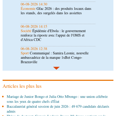
06-08-2026 14:15
Société
Épidémie d'Ebola : le gouvernement
renforce la riposte avec l'appui de l'OMS et
d'Africa CDC
06-08-2026 12:38
Sport
Communiqué : Samira Leonie, nouvelle
ambassadrice de la marque 1xBet Congo-
Brazzaville
06-08-2026 09:30
Politique
Assemblée nationale: la Commission
Ecofin s’imprègne des réalités du CHU-B
06-08-2026 08:45
Politique
Vie des institutions : Pierre Ngolo et
Pierre Oba jettent les bases d’une collaboration
fructueuse
Articles les plus lus
06-08-2026 08:30
Mariage de Junior Bongo et Julia Otto Mbongo : une union célébrée
Afrique-Monde
Centrafrique : les sanctions de
sous les yeux de quatre chefs d'État
l'ONU cachent la guerre silencieuse pour le
Baccalauréat général session de juin 2026 : 49 679 candidats déclarés
contrôle des ressources
admis
05-08-2026 22:10