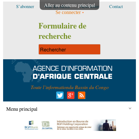
Aller au contenu principal
S’abonner
Voir les offres
Newsletter
Contact
Se connecter
Formulaire de
recherche
Toute l’information
du Bassin du Congo
Menu principal