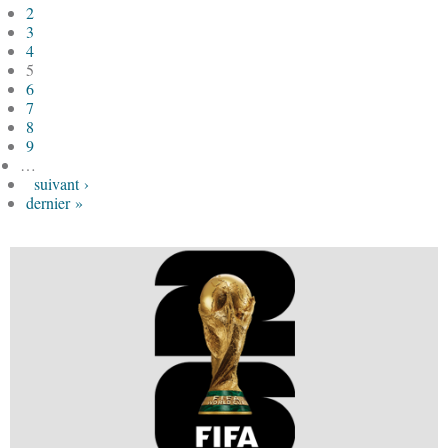
2
3
4
5
6
7
8
9
…
suivant ›
dernier »