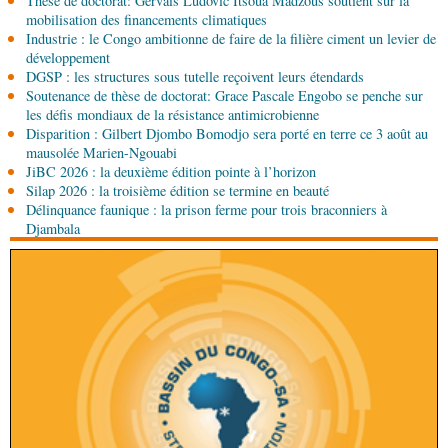
Thèse de doctorat: Gervais Ludovic Itsoua Madzous soutient sur la
Économie
Economie : un accord signé à Pointe-
mobilisation des financements climatiques
Noire pour la valorisation des produits forestiers
Industrie : le Congo ambitionne de faire de la filière ciment un levier de
non ligneux
développement
DGSP : les structures sous tutelle reçoivent leurs étendards
05-08-2026 17:32
Soutenance de thèse de doctorat: Grace Pascale Engobo se penche sur
Sport
Handball: le tournoi de gala se poursuit
les défis mondiaux de la résistance antimicrobienne
Disparition : Gilbert Djombo Bomodjo sera porté en terre ce 3 août au
mausolée Marien-Ngouabi
05-08-2026 13:10
JiBC 2026 : la deuxième édition pointe à l’horizon
Art-Culture-Média
72e anniversaire de la
Silap 2026 : la troisième édition se termine en beauté
naissance du commandant Hugo Chávez :
Délinquance faunique : la prison ferme pour trois braconniers à
l’ambassade du Venezuela au Congo célèbre
Djambala
l'événement