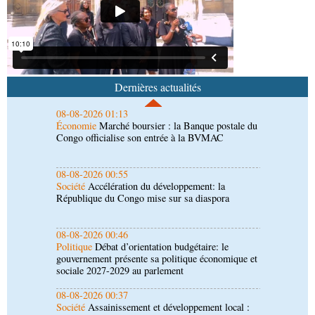
Afrique-Monde
Congo-Mali : les deux pays
envisagent le renforcement de leur coopération
agricole
08-08-2026 01:13
Économie
Marché boursier : la Banque postale du
Congo officialise son entrée à la BVMAC
Dernières actualités
08-08-2026 00:55
Société
Accélération du développement: la
République du Congo mise sur sa diaspora
08-08-2026 00:46
Politique
Débat d’orientation budgétaire: le
gouvernement présente sa politique économique et
sociale 2027-2029 au parlement
08-08-2026 00:37
Société
Assainissement et développement local :
les Nations unies réitèrent leur soutien au Congo
07-08-2026 11:03
Sport
Football, le week-end des Diables rouges et