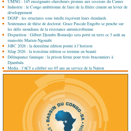
UMNG : 145 enseignants-chercheurs promus aux sessions du Cames
Industrie : le Congo ambitionne de faire de la filière ciment un levier de
06-08-2026 15:00
développement
Société
Projet PSIPJ : des formateurs en
DGSP : les structures sous tutelle reçoivent leurs étendards
apprentissage
Soutenance de thèse de doctorat: Grace Pascale Engobo se penche sur
les défis mondiaux de la résistance antimicrobienne
Disparition : Gilbert Djombo Bomodjo sera porté en terre ce 3 août au
06-08-2026 15:00
mausolée Marien-Ngouabi
Art-Culture-Média
9e Grande rentrée littéraire de
JiBC 2026 : la deuxième édition pointe à l’horizon
Kinshasa : le Congo à l'honneur
Silap 2026 : la troisième édition se termine en beauté
Délinquance faunique : la prison ferme pour trois braconniers à
06-08-2026 15:00
Djambala
Économie
Deuxième édition de la Gfac : le défi
Média : l’ACI a célébré ses 65 ans au service de la Nation
d’offrir à la nation des produits alimentaires de
qualité