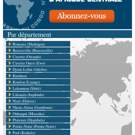
Par département
Bouenza (Madingou)
Brazzaville (Brazzaville)
Cuvette (Owando)
Cuvette Ouest (Ewo)
Djoué-Lefini (Odziba)
Kinshasa
Kouilou (Loango)
Lekoumou (Sibiti)
Likouala (Impfondo)
Niari (Dolisie)
Nkeni-Alima (Gamboma)
Oubangui (Mossaka)
Plateaux (Djambala)
Pointe-Noire (Pointe-Noire)
Pool (Kinkala)