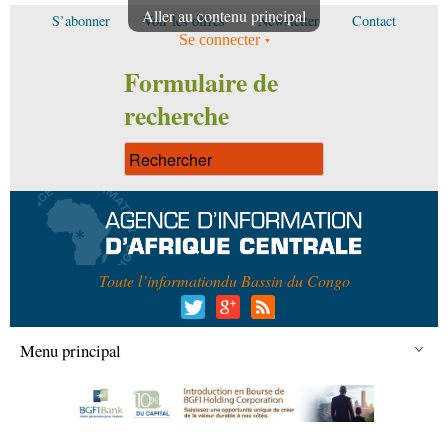
Aller au contenu principal
S’abonner
Voir les offres
Newsletter
Contact
Se connecter
Formulaire de
recherche
Toute l’information
du Bassin du Congo
Menu principal