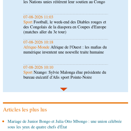
des Congolais de la diaspora en Coupes d'Europe
(matches aller du 3e tour)
07-08-2026 10:18
Afrique-Monde
Afrique de l'Ouest : les mafias du
numérique inventent une nouvelle traite humaine
07-08-2026 10:10
Sport
Nzango: Sylvie Malonga élue présidente du
bureau exécutif d’Afis sport Pointe-Noire
06-08-2026 16:30
Société
Diaspora : rencontre des Congolais de
l'étranger à Brazzaville
06-08-2026 15:30
Économie
Agriculture : Denis Sassou N'Guesso
lance la deuxième édition de la Grande foire
agricole du Congo
Articles les plus lus
06-08-2026 15:10
Mariage de Junior Bongo et Julia Otto Mbongo : une union célébrée
Société
UMNG : 145 enseignants-chercheurs
sous les yeux de quatre chefs d'État
promus aux sessions du Cames