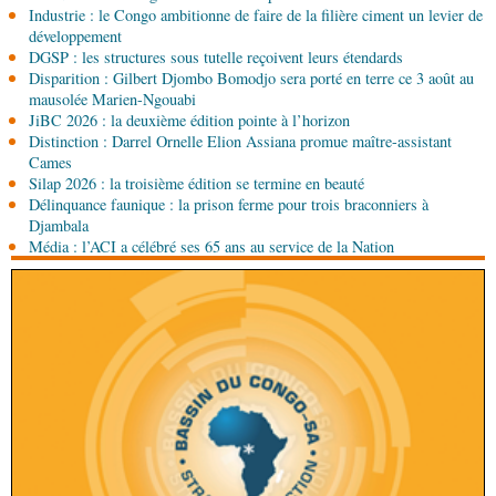
Industrie : le Congo ambitionne de faire de la filière ciment un levier de
08-08-2026 14:30
développement
Art-Culture-Média
Concours de musique "Talents
DGSP : les structures sous tutelle reçoivent leurs étendards
+" : la liste des participants publiée
Disparition : Gilbert Djombo Bomodjo sera porté en terre ce 3 août au
mausolée Marien-Ngouabi
JiBC 2026 : la deuxième édition pointe à l’horizon
08-08-2026 01:25
Distinction : Darrel Ornelle Elion Assiana promue maître-assistant
Environnement
Forêts : des techniciens formés à
Cames
l'utilisation d'un logiciel d'évaluation des
Silap 2026 : la troisième édition se termine en beauté
émissions
Délinquance faunique : la prison ferme pour trois braconniers à
08-08-2026 01:15
Djambala
Afrique-Monde
Congo-Mali : les deux pays
Média : l’ACI a célébré ses 65 ans au service de la Nation
envisagent le renforcement de leur coopération
agricole