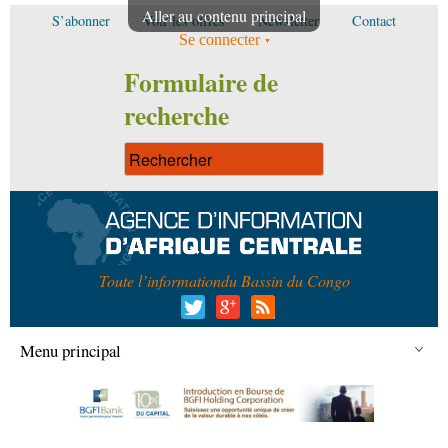
Aller au contenu principal
S’abonner
Voir les offres
Newsletter
Contact
Se connecter
Formulaire de
recherche
Toute l’information
du Bassin du Congo
Menu principal