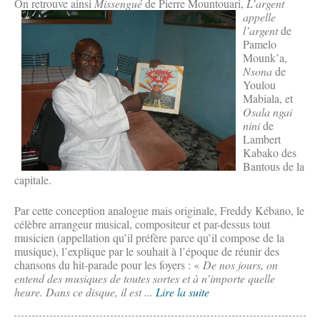
On retrouve ainsi
Misse
ngué
de Pierre Mountouari,
L’argent
appelle
l’argent
de
Pamelo
Mounk’a,
Nsona
de
Youlou
Mabiala, et
Osala ngai
nini
de
Lambert
Kabako des
Bantous de la
capitale.
Par cette conception analogue mais originale, Freddy Kébano, le
célèbre arrangeur musical, compositeur et par-dessus tout
musicien (appellation qu’il préfère parce qu’il compose de la
musique), l’explique par le souhait à l’époque de réunir des
chansons du hit-parade pour les foyers : «
De nos jours, on
entend des musiques de toutes sortes et à n’importe quelle
heure. Dans ce disque, il est ...
Lire la suite