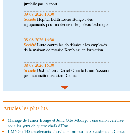
08-08-2026 16:30
Société
Lutte contre les épidémies : les employés
de la maison de retraite Kambissi en formation
08-08-2026 16:00
Société
Distinction : Darrel Ornelle Elion Assiana
promue maître-assistant Cames
08-08-2026 15:14
Sport
Coupe du Congo de football : JST, Inter,
Cara et V Club qualifiés pour les demi-finales
08-08-2026 15:00
Société
Santé publique : Ollombo réceptionne son
hôpital de référence
Articles les plus lus
08-08-2026 15:00
Mariage de Junior Bongo et Julia Otto Mbongo : une union célébrée
Société
Lutte contre la corruption : les
sous les yeux de quatre chefs d'État
parlementaires sensibilisés
UMNG : 145 enseignants-chercheurs promus aux sessions du Cames