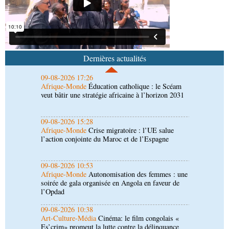
N’Guesso honore la mémoire des siens
09-08-2026 17:26
Afrique-Monde
Éducation catholique : le Scéam
veut bâtir une stratégie africaine à l’horizon 2031
Dernières actualités
09-08-2026 15:28
Afrique-Monde
Crise migratoire : l’UE salue
l’action conjointe du Maroc et de l’Espagne
09-08-2026 10:53
Afrique-Monde
Autonomisation des femmes : une
soirée de gala organisée en Angola en faveur de
l’Opdad
09-08-2026 10:38
Art-Culture-Média
Cinéma: le film congolais «
Es’crim» promeut la lutte contre la délinquance
juvénile par le sport
09-08-2026 10:30
Société
Hôpital Edith-Lucie-Bongo : des
équipements pour moderniser le plateau technique