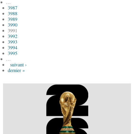
…
3987
3988
3989
3990
3991
3992
3993
3994
3995
…
suivant ›
dernier »