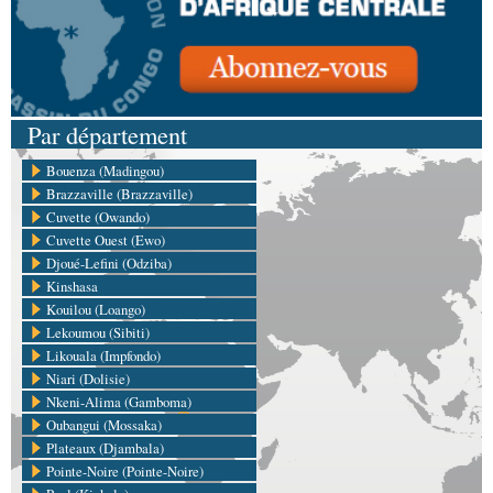
Par département
Bouenza (Madingou)
Brazzaville (Brazzaville)
Cuvette (Owando)
Cuvette Ouest (Ewo)
Djoué-Lefini (Odziba)
Kinshasa
Kouilou (Loango)
Lekoumou (Sibiti)
Likouala (Impfondo)
Niari (Dolisie)
Nkeni-Alima (Gamboma)
Oubangui (Mossaka)
Plateaux (Djambala)
Pointe-Noire (Pointe-Noire)