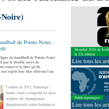
-Noire)
ndball de Pointe-Noire :
plé
Mondial 2026 de footbal
la 32e édition
ligue de handball de Pointe-Noire
Lire tous les ar
éi par le double sacre de
conservé le titre qu’ils
ont repris leur titre détroné l’an
Comme en 2012, Patronage
Sainte-Anne a remporté les deux
Publi-reportages
trophées du championnat
Lire tous les ar
départemental senior hommes et