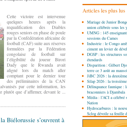
l'utilisation d'un logicie
émissions
Articles les plus lus
Cette victoire est intervenue
08-08-2026 01:15
quelques heures après la
Mariage de Junior Bongo
Afrique-Monde
Congo-M
requalification des Diables
union célébrée sous les 
envisagent le renforceme
rouges seniors en phase de poule
UMNG : 145 enseignant
agricole
par la Confédération africaine de
sessions du Cames
08-08-2026 01:13
football (CAF) suite aux réserves
Industrie : le Congo ambi
Économie
Marché boursi
formulées par la Fédération
ciment un levier de dév
Congo officialise son 
congolaise de football sur
DGSP : les structures sou
l’éligibilité du joueur Birori
étendards
Dady que le Rwanda avait
Disparition : Gilbert D
08-08-2026 01:00
aligné lors du match aller
terre ce 3 août au maus
Société
Accélération du 
comptant pour le dernier tour
JiBC 2026 : la deuxième 
République du Congo mi
des préliminaires de la CAN
Silap 2026 : la troisième
lvanisés par cette information, les
Délinquance faunique : l
r plutôt que d’affirmer, devant le ...
08-08-2026 00:45
braconniers à Djambala
Politique
Débat d’orienta
Média : l’ACI a célébré 
gouvernement présente s
Nation
sociale 2027-2029 au Pa
Hydrocarbures : le nouve
Sclog dévoile sa feuille 
08-08-2026 00:30
 la Biélorussie s’ouvrent à
Société
Assainissement e
les Nations unies réitèr