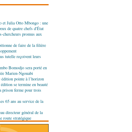
l d'évaluation des
 et Julia Otto Mbongo : une
ali : les deux pays
yeux de quatre chefs d'État
nt de leur coopération
s-chercheurs promus aux
tionne de faire de la filière
er : la Banque postale du
eloppement
entrée à la BVMAC
s tutelle reçoivent leurs
jombo Bomodjo sera porté en
olée Marien-Ngouabi
développement: la
édition pointe à l’horizon
se sur sa diaspora
 édition se termine en beauté
a prison ferme pour trois
tion budgétaire: le
ses 65 ans au service de la
a politique économique et
rlement
au directeur général de la
de route stratégique
t développement local :
ent leur soutien au Congo