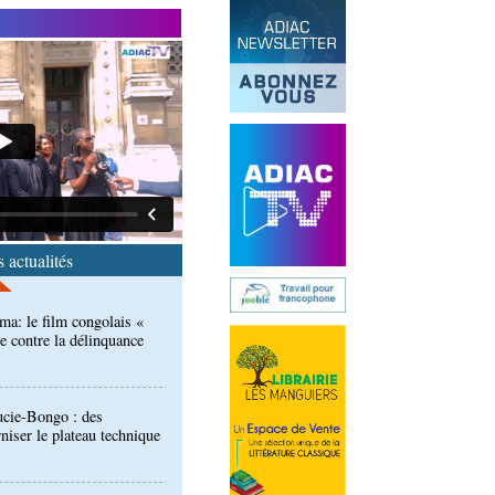
isation des femmes : une
 en Angola en faveur de
ma: le film congolais «
e contre la délinquance
 actualités
ucie-Bongo : des
iser le plateau technique
 épidémies : les employés
 Kambissi en formation