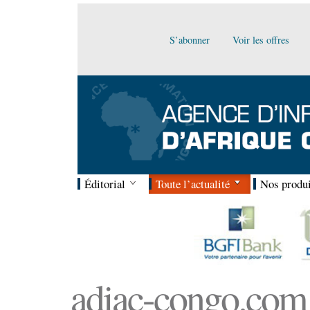
S’abonner
Voir les offres
Éditorial
Toute l’actualité
Nos produi
adiac-congo.com :