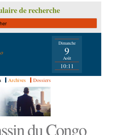
laire de recherche
Dimanche
n
9
go
Août
10:11
a
Archives
Dossiers
Bassin du Congo