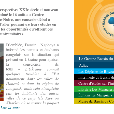
erspectives XXIe siècle et nouveau
imé le 16 août au Centre
e-Noire, une causerie-débat à
d’aller poursuivre leurs études en
é les opportunités qu’offrent ces
universitaires.
D’emblée, Faustin Ngobeya a
informé les parents et étudiants
congolais sur la situation qui
Le Groupe Bassin d
prévaut en Ukraine pour apaiser
la conscience de
Adiac
tous «
L’Ukraine connait
Les Dépêches de Brazzav
quelques troubles à l’Est
Imprimerie du Bassin 
notamment dans les villes de
Donestk et dans la région de
Centre d’études sur l’in
Lougansk, mais cela n’empêche
Librairie Les Manguiers
pas les habitants des autres
Éditions les Manguiers
villes de ce pays tels Kiev ou
Musée du Bassin du Co
Kharkov où se trouve la plupart
.
Lire la suite