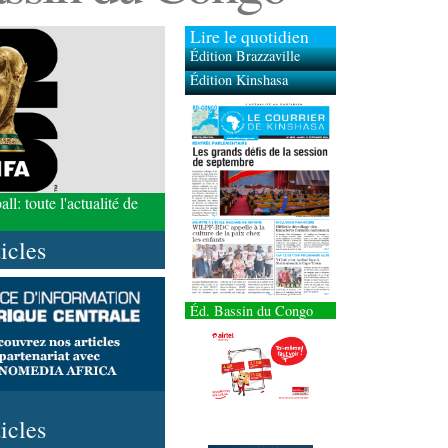
Lire le quotidien
Édition Brazzaville
Édition Kinshasa
l: toute l'actualité de
ticles
Éd. Bassin du Congo
ticles