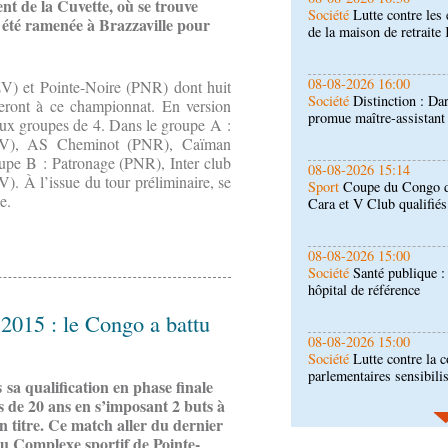
nt de la Cuvette, où se trouve
Société
Distinction : Da
 été ramenée à Brazzaville pour
promue maître-assistan
08-08-2026 15:14
ZV) et Pointe-Noire (PNR) dont huit
Sport
Coupe du Congo de 
peront à ce championnat. En version
Cara et V Club qualifiés
deux groupes de 4. Dans le groupe A :
BZV), AS Cheminot (PNR), Caïman
upe B : Patronage (PNR), Inter club
08-08-2026 15:00
. À l’issue du tour préliminaire, se
Société
Santé publique 
e.
hôpital de référence
08-08-2026 15:00
Société
Lutte contre la c
parlementaires sensibili
015 : le Congo a battu
08-08-2026 14:30
Art-Culture-Média
Conc
+" : la liste des particip
sa qualification en phase finale
 de 20 ans en s’imposant 2 buts à
 titre. Ce match aller du dernier
08-08-2026 01:25
 au Complexe sportif de Pointe-
Environnement
Forêts :