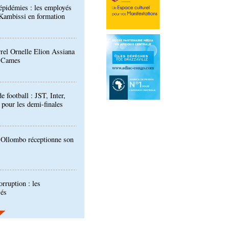
rrel Ornelle Elion Assiana
t Cames
football : JST, Inter,
 pour les demi-finales
: Ollombo réceptionne son
orruption : les
sés
ours de musique "Talents
ants publiée
 des techniciens formés à