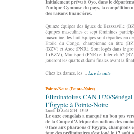
Initialement prévu à Oyo, dans le départeme
l’unique Gymnase du pays, la compétition a
des raisons financières.
Quinze équipes des ligues de Brazzaville (B
équipes masculines et sept féminines partici
masculine, les huit équipes sont réparties en 
Étoile du Congo, championne en titre (
(BZV) et Asoc (PNR). Sont logés dans le gro
1 (BZV), Munisport (PNR) et Inter club2 (BZV)
joueront les quarts et demi-finales avant la final
Chez les dames, les ...
Lire la suite
Pointe-Noire (Pointe-Noire)
Éliminatoires CAN U20/Sénégal 2
l’Égypte à Pointe-Noire
Lundi 18 Août 2014 - 15:45
Le onze congolais a marqué un bon pas vers 
de la Coupe d’Afrique des nations des moins
0 face aux pharaons d’Égypte, champions en
tour des préliminaires s’est joué le 17 août