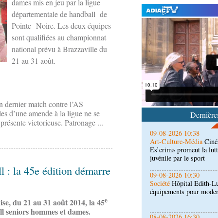
dames mis en jeu par la ligue
départementale de handball de
Pointe- Noire. Les deux équipes
sont qualifiées au championnat
national prévu à Brazzaville du
09-08-2026 10:53
Afrique-Monde
Autonom
21 au 31 août.
soirée de gala organisée
l’Opdad
09-08-2026 10:38
Art-Culture-Média
Ciné
n dernier match contre l’AS
Es’crim» promeut la lutt
es d’une amende à la ligue ne se
Dernières
juvénile par le sport
 présente victorieuse. Patronage ...
09-08-2026 10:30
Société
Hôpital Edith-L
équipements pour modern
 : la 45e édition démarre
08-08-2026 16:30
Société
Lutte contre les
de la maison de retraite
e
se, du 21 au 31 août 2014, la 45
ll seniors hommes et dames.
08-08-2026 16:00