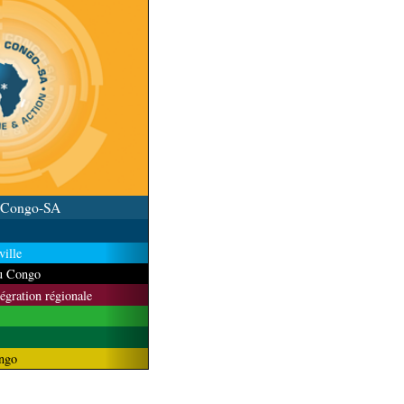
u Congo-SA
ille
du Congo
tégration régionale
ngo