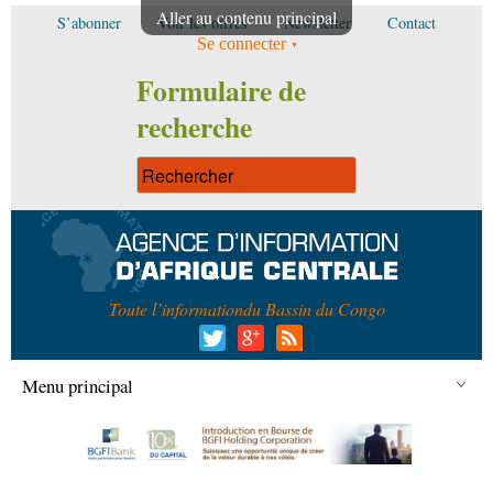
Aller au contenu principal
S’abonner
Voir les offres
Newsletter
Contact
Se connecter
Formulaire de
recherche
Toute l’information
du Bassin du Congo
Menu principal