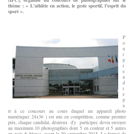
thème : « L’athlète en action, le geste sportif, l’esprit du
sport ».
P
o
u
r
p
r
e
n
d
r
e
p
a
rt à ce concours au cours duquel un appareil photo
numérique( 24x36 ) est mis en compétition, comme premier
prix, chaque candidat, désireux d'y participer, devra envoyer
au maximum 10 photographies dont 5 en couleur et 5 autres
en noir & blanc), avant le 30 septembre 2015. Le format de