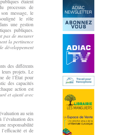
publiques étaient
du processus de
 son message, le
ouligné le rôle
 dans une gestion
tiques publiques.
nt pas de mesurer
ment la pertinence
 de développement
nts des différents
 leurs projets. Le
rme de l’État pour
tic des capacités
 chaque action est
ré et ajusté avec
évaluation au sein
à l’évaluation des
ne responsabilité
’efficacité et de