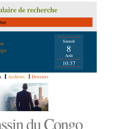
laire de recherche
Samedi
on
8
ngo
Août
10:37
a
Archives
Dossiers
Bassin du Congo