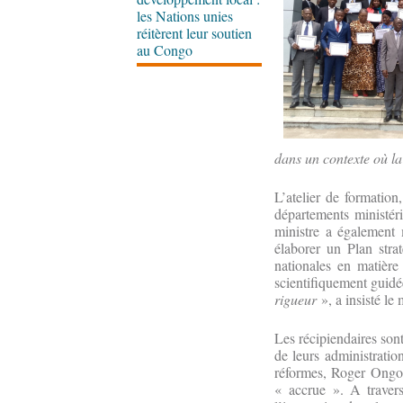
les Nations unies
réitèrent leur soutien
au Congo
dans un contexte où la
L’atelier de formation
départements ministéri
ministre a également m
élaborer un Plan stra
nationales en matière 
scientifiquement guid
rigueur
», a insisté le 
Les récipiendaires son
de leurs administratio
réformes, Roger Ongou
« accrue ». A travers