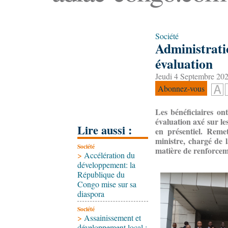
Société
Administratio
évaluation
Jeudi 4 Septembre 202
Abonnez-vous
Les bénéficiaires on
évaluation axé sur les
Lire aussi :
en présentiel. Remet
ministre, chargé de 
Société
matière de renforcem
>
Accélération du
développement: la
République du
Congo mise sur sa
diaspora
Société
>
Assainissement et
développement local :