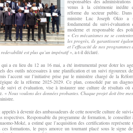
responsables des administrations 
venus à la cérémonie inédite 
réforme du secteur public. Dans
ministre Luc Joseph Okio a s
fondamental du suivi-évaluation
moderne et responsable des poli
«
Ces mécanismes ne se contente
les progrès, ils garantissent égale
et l’efficacité de nos programmes
 redevabilité est plus qu’un impératif
», a-t-il déclaré.
, qui a eu lieu du 12 au 16 mai, a été instrumental pour doter les age
els des outils nécessaires à une planification et un suivi rigoureux de
is l’accent sur l’initiative prise par le ministère chargé de la Réfo
tégique de la réforme 2025-2029. Ce plan, consolidé par un diagnos
de suivi et évaluation, vise à instaurer une culture de résultats où
ée. «
Nous voulons des données probantes. Chaque projet doit être mesu
ministre.
t appelés à devenir des ambassadeurs de cette nouvelle culture de suivi-
ns respectives. Responsable du programme de formation, le conseiller 
aomo-Moké, a estimé que l’acquisition des certifications représente u
 ces formations, le pays amorce un tournant placé sous le signe de l