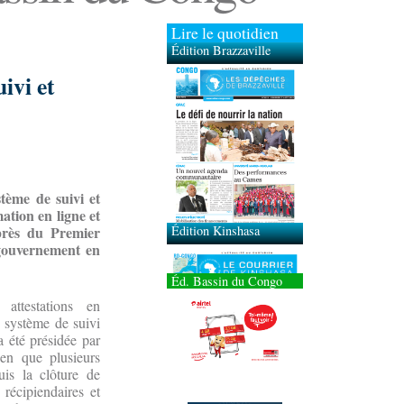
Lire le quotidien
Édition Brazzaville
ivi et
Édition Kinshasa
tème de suivi et
mation en ligne et
uprès du Premier
 gouvernement en
Éd. Bassin du Congo
attestations en
 système de suivi
 a été présidée par
en que plusieurs
uis la clôture de
s récipiendaires et