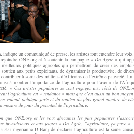
, indique un communiqué de presse, les artistes font entendre leur voix 
à rejoindre ONE.org et à soutenir la campagne
« Do Agric »
qui appe
 meilleures politiques agricoles qui permettront de créer des emploi
 soutien aux petits exploitants, de dynamiser la productivité, de divers
e contribuer à sortir des millions d’Africains de l’extrême pauvreté. L
ainsi à montrer l’importance de l’agriculture pour l’avenir de l’Afriqu
reté.
« Ces artistes populaires se sont engagés aux côtés de ONE.o
ent l’agriculture est « tendance » mais que c’est aussi un bon moyen 
ne volonté politique forte et du soutien du plus grand nombre de cito
n mesure de jouir du potentiel de l’agriculture.
on que ONE.org et les voix africaines les plus populaires s’associ
aux investisseurs et aux jeunes « Do Agric, l’agriculture, ça paye »
, 
 star nigérianne D’Banj de déclarer l’agriculture est la seule cause