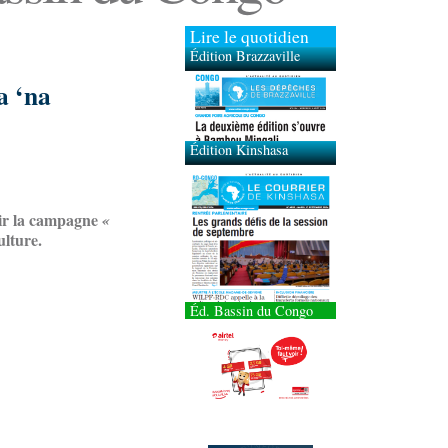
Lire le quotidien
Édition Brazzaville
Édition Kinshasa
a ‘na
nir la campagne
«
ulture.
Éd. Bassin du Congo