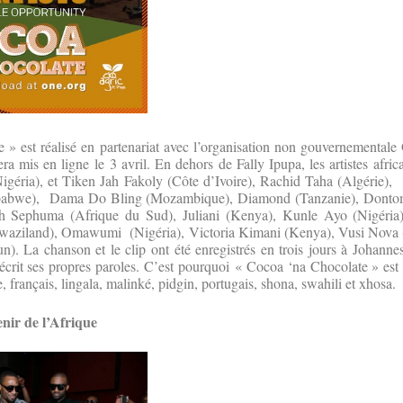
 » est réalisé en partenariat avec l’organisation non gouvernementale
a mis en ligne le 3 avril. En dehors de Fally Ipupa, les artistes africa
Nigéria), et Tiken Jah Fakoly (Côte d’Ivoire), Rachid Taha (Algérie),
mbabwe), Dama Do Bling (Mozambique), Diamond (Tanzanie), Dontom
th Sephuma (Afrique du Sud), Juliani (Kenya), Kunle Ayo (Nigéri
aziland), Omawumi (Nigéria), Victoria Kimani (Kenya), Vusi Nova (
. La chanson et le clip ont été enregistrés en trois jours à Johanne
écrit ses propres paroles. C’est pourquoi « Cocoa ‘na Chocolate » est 
e, français, lingala, malinké, pidgin, portugais, shona, swahili et xhosa.
enir de l’Afrique