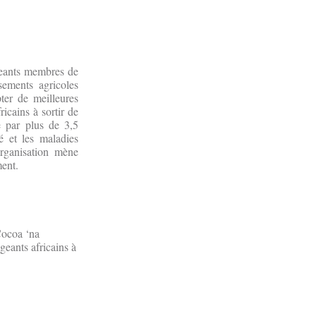
igeants membres de
ements agricoles
pter de meilleures
ricains à sortir de
e par plus de 3,5
é et les maladies
organisation mène
ment.
Cocoa ‘na
geants africains à