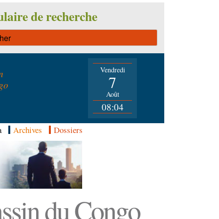
laire de recherche
Vendredi
n
7
go
Août
08:04
a
Archives
Dossiers
Bassin du Congo