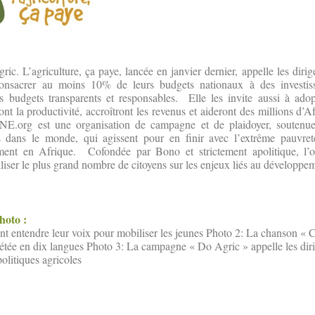
. L’agriculture, ça paye, lancée en janvier dernier, appelle les dir
consacrer au moins 10% de leurs budgets nationaux à des investiss
es budgets transparents et responsables. Elle les invite aussi à ado
ont la productivité, accroîtront les revenus et aideront des millions d’Af
ONE.org est une organisation de campagne et de plaidoyer, soutenu
s dans le monde, qui agissent pour en finir avec l’extrême pauvret
rement en Afrique. Cofondée par Bono et strictement apolitique, l’
iser le plus grand nombre de citoyens sur les enjeux liés au développe
photo :
font entendre leur voix pour mobiliser les jeunes Photo 2: La chanson « 
rétée en dix langues Photo 3: La campagne « Do Agric » appelle les diri
olitiques agricoles