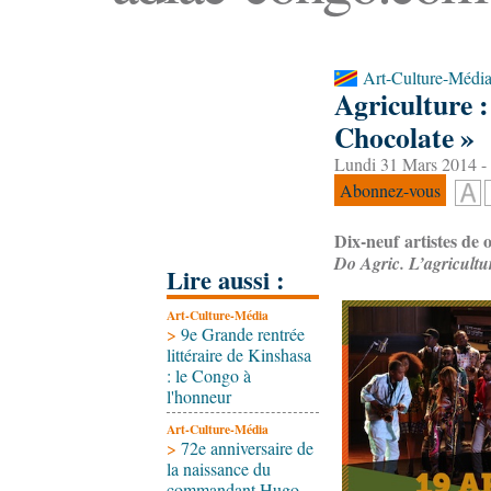
Art-Culture-Médi
Agriculture :
Chocolate »
Lundi 31 Mars 2014 -
Abonnez-vous
Dix-neuf artistes de
Do Agric. L’agricultu
Lire aussi :
Art-Culture-Média
>
9e Grande rentrée
littéraire de Kinshasa
: le Congo à
l'honneur
Art-Culture-Média
>
72e anniversaire de
la naissance du
commandant Hugo