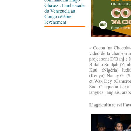
Chávez : l’ambassade
du Venezuela au
Congo célèbre
l'événement
« Cocoa ‘na Chocolate
vidéo de la chanson ser
projet sont D’Banj ( 
Bufallo Souljah (Zi
Kuti (Nigéria), Judi
(Kenya), Nancy G (Sw
et Wax Dey (Cameroun)
Sud. Chaque artiste a 
langues : anglais, arab
L’agriculture est l’av