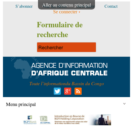
Aller au contenu principal
S’abonner
Voir les offres
Newsletter
Contact
Se connecter
Formulaire de
recherche
Toute l’information
du Bassin du Congo
Menu principal