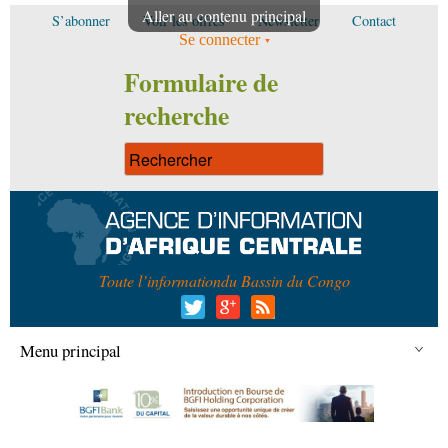
Aller au contenu principal
S’abonner
Voir les offres
Newsletter
Contact
Se connecter
Formulaire de
recherche
Toute l’information
du Bassin du Congo
Menu principal