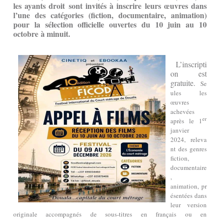
les ayants droit sont invités à inscrire leurs œuvres dans
l’une des catégories (fiction, documentaire, animation)
pour la sélection officielle ouvertes du 10 juin au 10
octobre à minuit
.
L’inscripti
on est
gratuite.
Se
ules les
œuvres
achevées
er
après le 1
janvier
2024, releva
nt des genres
fiction,
documentaire
,
animation, pr
ésentées dans
leur version
originale accompagnés de sous-titres en français ou en