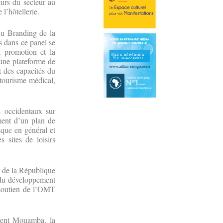
urs du secteur au
 l’hôtellerie.
 du Branding de la
 dans ce panel se
a promotion et la
’une plateforme de
t des capacités du
e tourisme médical,
 occidentaux sur
ement d’un plan de
ique en général et
 sites de loisirs
t de la République
r du développement
 soutien de l’OMT
ment Mouamba, la