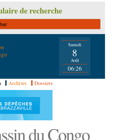
laire de recherche
Samedi
on
8
ngo
Août
06:26
a
Archives
Dossiers
Bassin du Congo