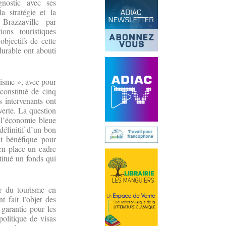
gnostic avec ses
la stratégie et la
 Brazzaville par
ions touristiques
objectifs de cette
durable ont abouti
risme », avec pour
constitué de cinq
s intervenants ont
verte. La question
 l’économie bleue
 définitif d’un bon
t bénéfique pour
 en place un cadre
titué un fonds qui
ur du tourisme en
 fait l’objet des
garantie pour les
politique de visas