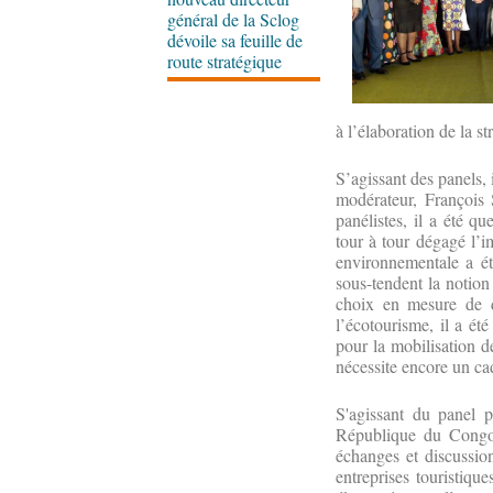
général de la Sclog
dévoile sa feuille de
route stratégique
à l’élaboration de la st
S’agissant des panels, 
modérateur, François 
panélistes, il a été qu
tour à tour dégagé l’i
environnementale a ét
sous-tendent la notion d
choix en mesure de d
l’écotourisme, il a ét
pour la mobilisation d
nécessite encore un ca
S'agissant du panel p
République du Congo- 
échanges et discussio
entreprises touristiqu