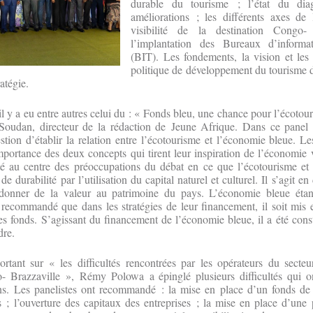
durable du tourisme ; l’état du dia
améliorations ; les différents axes de 
visibilité de la destination Congo-
l’implantation des Bureaux d’informat
(BIT). Les fondements, la vision et les 
politique de développement du tourisme 
ratégie.
il y a eu entre autres celui du : « Fonds bleu, une chance pour l’écotou
Soudan, directeur de la rédaction de Jeune Afrique. Dans ce panel 
estion d’établir la relation entre l’écotourisme et l’économie bleue. Le
mportance des deux concepts qui tirent leur inspiration de l’économie 
é au centre des préoccupations du débat en ce que l’écotourisme et
e durabilité par l’utilisation du capital naturel et culturel. Il s’agit en
onner de la valeur au patrimoine du pays. L’économie bleue étan
é recommandé que dans les stratégies de leur financement, il soit mis
es fonds. S’agissant du financement de l’économie bleue, il a été cons
dre.
ortant sur « les difficultés rencontrées par les opérateurs du secte
Brazzaville », Rémy Polowa a épinglé plusieurs difficultés qui ont
ns. Les panelistes ont recommandé : la mise en place d’un fonds de 
es ; l’ouverture des capitaux des entreprises ; la mise en place d’une 