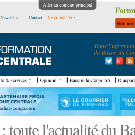
Aller au contenu principal
Formu
Newsletter
Contact
Se connecter
Toute l’informati
du Bassin du Co
ts & services
Opinion
Bassin du Congo SA
Diaspor
 toute l'actualité du 