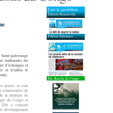
Lire le quotidien
Édition Brazzaville
Édition Kinshasa
ne
le haut patronage
es nationales du
nt d’échanges et
ur et d’aider le
isme.
Éd. Bassin du Congo
es assises se sont
ssi connaissance de
de la stratégie de
ique du Congo et
 Elle a consisté
e du développement