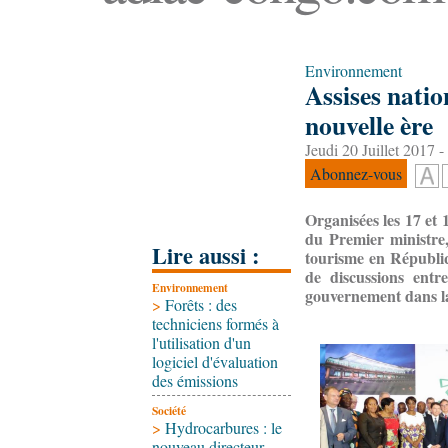
Environnement
Assises natio
nouvelle ère
Jeudi 20 Juillet 2017 -
Abonnez-vous
Organisées les 17 et 
du Premier ministre
Lire aussi :
tourisme en Républi
de discussions entr
Environnement
gouvernement dans la
>
Forêts : des
techniciens formés à
l'utilisation d'un
logiciel d'évaluation
des émissions
Société
>
Hydrocarbures : le
nouveau directeur