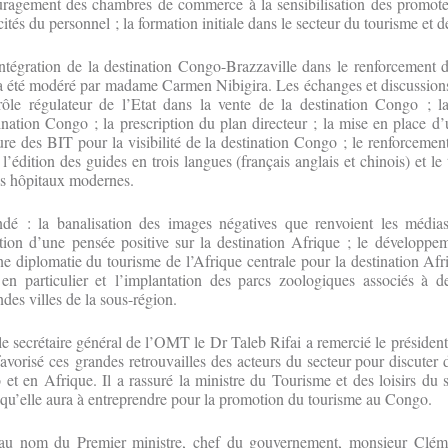
ouragement des chambres de commerce à la sensibilisation des promote
tés du personnel ; la formation initiale dans le secteur du tourisme et de
intégration de la destination Congo-Brazzaville dans le renforcement
 a été modéré par madame Carmen Nibigira. Les échanges et discussions
 rôle régulateur de l’Etat dans la vente de la destination Congo ; l
tination Congo ; la prescription du plan directeur ; la mise en place d
ture des BIT pour la visibilité de la destination Congo ; le renforcemen
 l’édition des guides en trois langues (français anglais et chinois) et l
es hôpitaux modernes.
é : la banalisation des images négatives que renvoient les médias
ation d’une pensée positive sur la destination Afrique ; le développ
 diplomatie du tourisme de l’Afrique centrale pour la destination Afr
en particulier et l’implantation des parcs zoologiques associés à des
des villes de la sous-région.
 le secrétaire général de l’OMT le Dr Taleb Rifai a remercié le présiden
vorisé ces grandes retrouvailles des acteurs du secteur pour discute
et en Afrique. Il a rassuré la ministre du Tourisme et des loisirs du
s qu’elle aura à entreprendre pour la promotion du tourisme au Congo.
s au nom du Premier ministre, chef du gouvernement, monsieur Clé