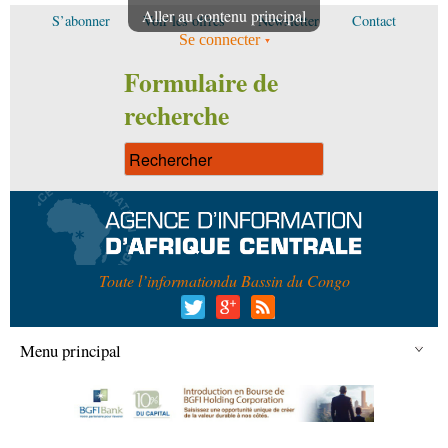
Aller au contenu principal
S’abonner
Voir les offres
Newsletter
Contact
Se connecter
Formulaire de
recherche
Toute l’information
du Bassin du Congo
Menu principal