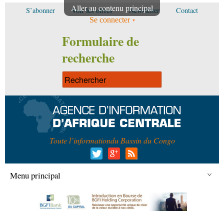
Aller au contenu principal
S’abonner
Voir les offres
Newsletter
Contact
Se connecter
Formulaire de
recherche
Toute l’information
du Bassin du Congo
Menu principal