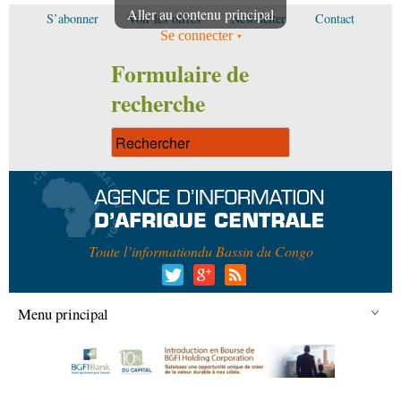
Aller au contenu principal
S’abonner
Voir les offres
Newsletter
Contact
Se connecter
Formulaire de
recherche
Toute l’information
du Bassin du Congo
Menu principal