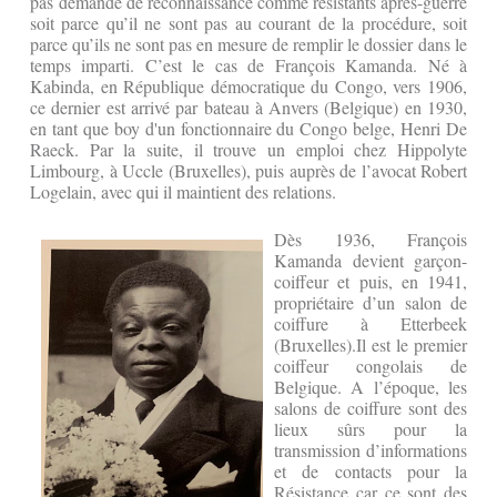
pas demandé de reconnaissance comme résistants après-guerre
soit parce qu’il ne sont pas au courant de la procédure, soit
parce qu’ils ne sont pas en mesure de remplir le dossier dans le
temps imparti. C’est le cas de François Kamanda. Né à
Kabinda, en République démocratique du Congo, vers 1906,
ce dernier est arrivé par bateau à Anvers (Belgique) en 1930,
en tant que boy d'un fonctionnaire du Congo belge, Henri De
Raeck. Par la suite, il trouve un emploi chez Hippolyte
Limbourg, à Uccle (Bruxelles), puis auprès de l’avocat Robert
Logelain, avec qui il maintient des relations.
Dès 1936, François
Kamanda devient garçon-
coiffeur et puis, en 1941,
propriétaire d’un salon de
coiffure à Etterbeek
(Bruxelles).Il est le premier
coiffeur congolais de
Belgique. A l’époque, les
salons de coiffure sont des
lieux sûrs pour la
transmission d’informations
et de contacts pour la
Résistance car ce sont des