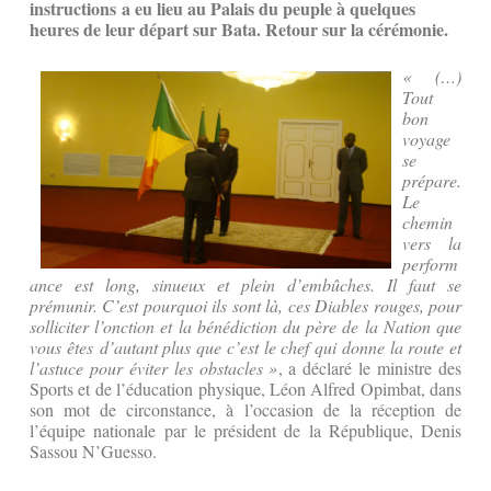
instructions a eu lieu au Palais du peuple à quelques
heures de leur départ sur Bata.
Retour sur la cérémonie.
« (…)
Tout
bon
voyage
se
prépare.
Le
chemin
vers la
perform
ance est long, sinueux et plein d’embûches. Il faut se
prémunir. C’est pourquoi ils sont là, ces Diables rouges, pour
solliciter l’onction et la bénédiction du père de la Nation que
vous êtes d’autant plus que c’est le chef qui donne la route et
l’astuce pour éviter les obstacles »
, a déclaré le ministre des
Sports et de l’éducation physique, Léon Alfred Opimbat, dans
son mot de circonstance, à l’occasion de la réception de
l’équipe nationale par le président de la République, Denis
Sassou N’Guesso.