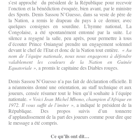
s’est approché du président de la République pour recevoir
l’onction et la bénédiction évoquée, bien avant, par le ministre
des Sports. Denis Sassou N’Guesso, dans sa veste de père de
la Nation, a remis le drapeau du pays à ce dernier, avec
quelques consignes en sourdine. L’hymne national, La
Congolaise, a été spontanément entonné par la suite. Le
silence a regagné la salle, peu après, pour permettre à tous
d’écouter Prince Oniangué prendre un engagement solennel
devant le chef de l'Etat et donc de la Nation tout entière.
« Au
nom de l’équipe nationale, nous nous engageons à défendre
valablement les couleurs de la Nation en Guinée
Equatoriale »
, a promis le capitaine des Diables rouges.
Denis Sassou N’Guesso n’a pas fait de déclaration officielle. Il
a néanmoins donné une orientation, au staff technique et aux
joueurs, censée résumer tout le bien qu’il souhaite à l’équipe
nationale.
« Voici Jean Michel Mbono, champion d’Afrique en
1972. Il vous suffit de l’imiter »
, a indiqué le président de la
République. Des propos suivis d’un tonnerre
d’applaudissement de la part des joueurs comme pour dire que
le message a été compris.
Ce qu’ils ont dit…