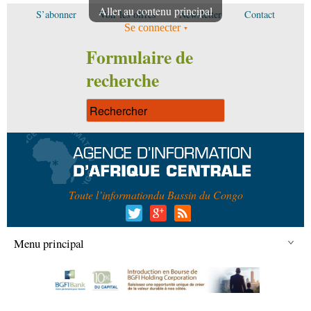
Aller au contenu principal
S’abonner
Voir les offres
Newsletter
Contact
Se connecter
Formulaire de
recherche
Toute l’information
du Bassin du Congo
Menu principal