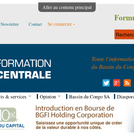
Aller au contenu principal
Formu
Newsletter
Contact
Se connecter
Toute l’informatio
du Bassin du Con
ts & services
Opinion
Bassin du Congo SA
Diaspor