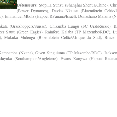
Défenseurs
: Stopilla Sunzu (Shanghai Shenua/Chine), Chr
(Power Dynamos), Davies Nkausu (Bloemfotein Celtic/
), Emmanuel Mbola (Hapoel Ra'anana/Israël), Donashano Malama (N
nkala (Grasshoppers/Suisse), Chisamba Lungu (FC Ural/Russie),
ncer Sautu (Green Eagles), Rainford Kalaba (TP Mazembe/RDC),
), Mukuka Mulenga (Bloemfotein Celtic/Afrique du Sud), Bruce
 Kampamba (Nkana), Given Singuluma (TP Mazembe/RDC), Jackso
ayuka (Southampton/Angleterre), Evans Kangwa (Hapoel Ra'anana/