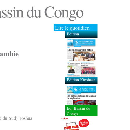
Bassin du Congo
Lire le quotidien
Édition
Brazzaville
Édition Kinshasa
Zambie
Éd. Bassin du
Congo
 du Sud), Joshua