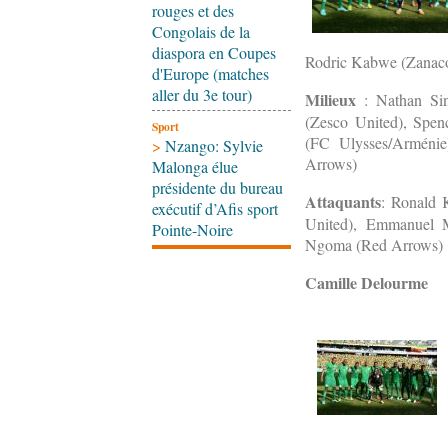
rouges et des
Congolais de la
diaspora en Coupes
Rodric Kabwe (Zanaco
d'Europe (matches
aller du 3e tour)
Milieux
: Nathan Si
(Zesco United), Spe
Sport
(FC Ulysses/Arménie
>
Nzango: Sylvie
Arrows)
Malonga élue
présidente du bureau
Attaquants
: Ronald
exécutif d’Afis sport
United), Emmanuel M
Pointe-Noire
Ngoma (Red Arrows)
Camille Delourme