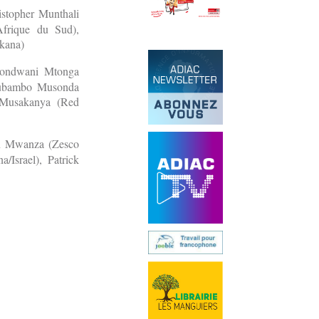
istopher Munthali
Afrique du Sud),
kana)
 Kondwani Mtonga
 Lubambo Musonda
 Musakanya (Red
n Mwanza (Zesco
Israel), Patrick