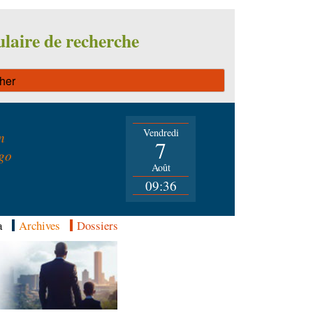
laire de recherche
Vendredi
n
7
go
Août
09:36
a
Archives
Dossiers