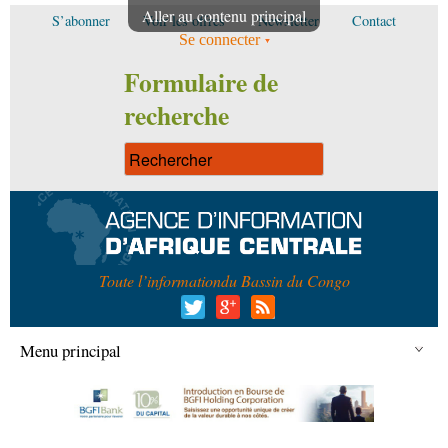
Aller au contenu principal
S’abonner
Voir les offres
Newsletter
Contact
Se connecter
Formulaire de
recherche
Toute l’information
du Bassin du Congo
Menu principal