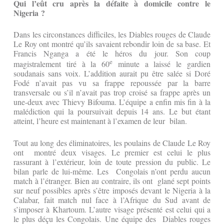
Qui l’eût cru après la défaite à domicile contre le
Nigeria ?
Dans les circonstances difficiles, les Diables rouges de Claude
Le Roy ont montré qu’ils savaient rebondir loin de sa base. Et
Francis Nganga a été le héros du jour. Son coup
e
magistralement tiré à la 60
minute a laissé le gardien
soudanais sans voix. L’addition aurait pu être salée si Doré
Fodé n’avait pas vu sa frappe repoussée par la barre
transversale ou s’il n’avait pas trop croisé sa frappe après un
une-deux avec Thievy Bifouma. L’équipe a enfin mis fin à la
malédiction qui la poursuivait depuis 14 ans. Le but étant
atteint, l’heure est maintenant à l’examen de leur bilan.
Tout au long des éliminatoires, les poulains de Claude Le Roy
ont montré deux visages. Le premier est celui le plus
rassurant à l’extérieur, loin de toute pression du public. Le
bilan parle de lui-même. Les Congolais n’ont perdu aucun
match à l’étranger. Bien au contraire, ils ont glané sept points
sur neuf possibles après s’être imposés devant le Nigeria à la
Calabar, fait match nul face à l’Afrique du Sud avant de
s’imposer à Khartoum. L’autre visage présenté est celui qui a
le plus déçu les Congolais. Une équipe des Diables rouges