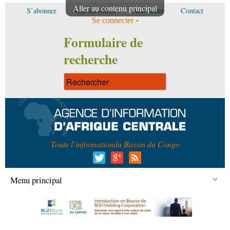
Aller au contenu principal
S’abonner
Voir les offres
Newsletter
Contact
Se connecter
Formulaire de
recherche
Toute l’information
du Bassin du Congo
Menu principal