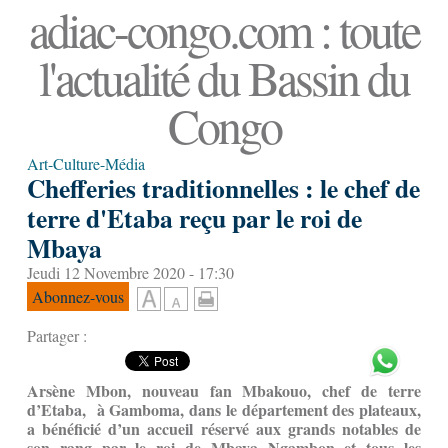
adiac-congo.com : toute
l'actualité du Bassin du
Congo
Art-Culture-Média
Chefferies traditionnelles : le chef de
terre d'Etaba reçu par le roi de
Mbaya
Jeudi 12 Novembre 2020 - 17:30
Abonnez-vous
Partager :
Arsène Mbon, nouveau fan Mbakouo, chef de terre
d’Etaba, à Gamboma, dans le département des plateaux,
a bénéficié d’un accueil réservé aux grands notables de
son rang par le roi de Mbaya Ngambon et tous les