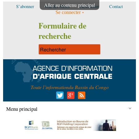
Aller au contenu principal
S’abonner
Voir les offres
Newsletter
Contact
Se connecter
Formulaire de
recherche
Toute l’information
du Bassin du Congo
Menu principal