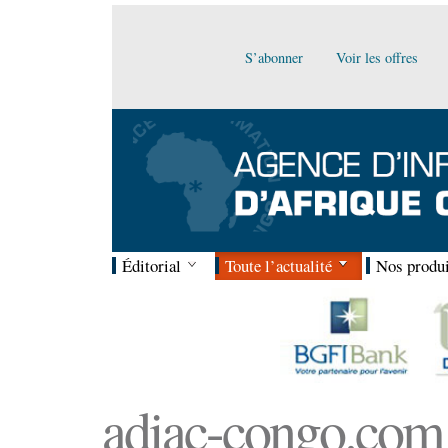
S’abonner
Voir les offres
Éditorial
Toute l’actualité
Nos produi
adiac-congo.com :