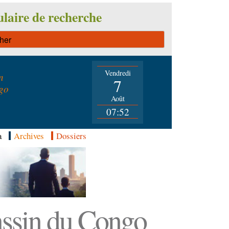
laire de recherche
Vendredi
n
7
go
Août
07:52
a
Archives
Dossiers
Bassin du Congo