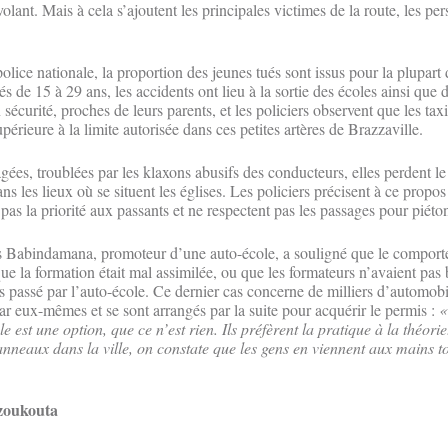
ant. Mais à cela s’ajoutent les principales victimes de la route, les per
police nationale, la proportion des jeunes tués sont issus pour la plupart
és de 15 à 29 ans, les accidents ont lieu à la sortie des écoles ainsi que 
 sécurité, proches de leurs parents, et les policiers observent que les taxi
périeure à la limite autorisée dans ces petites artères de Brazzaville.
ées, troublées par les klaxons abusifs des conducteurs, elles perdent le
ns les lieux où se situent les églises. Les policiers précisent à ce propos
as la priorité aux passants et ne respectent pas les passages pour piéto
s Babindamana, promoteur d’une auto-école, a souligné que le compor
ue la formation était mal assimilée, ou que les formateurs n’avaient pas
s passé par l’auto-école. Ce dernier cas concerne de milliers d’automobi
r eux-mêmes et se sont arrangés par la suite pour acquérir le permis :
«
e est une option, que ce n’est rien. Ils préfèrent la pratique à la théorie
neaux dans la ville, on constate que les gens en viennent aux mains t
zoukouta