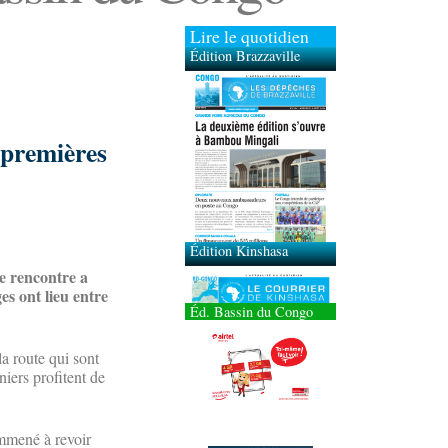
Lire le quotidien
Édition Brazzaville
Édition Kinshasa
, premières
te rencontre a
es ont lieu entre
Éd. Bassin du Congo
la route qui sont
niers profitent de
emmené à revoir