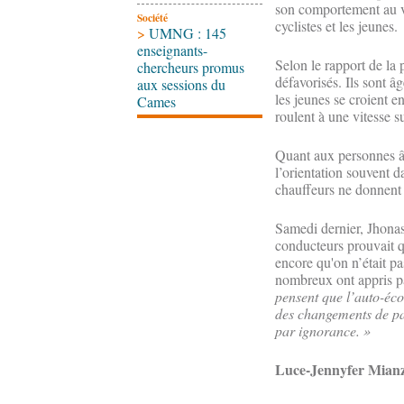
son comportement au vol
Société
cyclistes et les jeunes.
>
UMNG : 145
enseignants-
Selon le rapport de la 
chercheurs promus
défavorisés. Ils sont âg
aux sessions du
les jeunes se croient en
Cames
roulent à une vitesse su
Quant aux personnes âg
l’orientation souvent da
chauffeurs ne donnent p
Samedi dernier, Jhona
conducteurs prouvait q
encore qu'on n’était pa
nombreux ont appris pa
pensent que l’auto-écol
des changements de pan
par ignorance. »
Luce-Jennyfer Mian