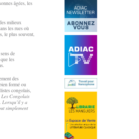
sonnes âgées, les
 des milieux
dans les rues où
s, le plus souvent,
 sens de
 que les
ns.
tement des
 bien formé ou
listes congolais,
 Les Congolais
. Lorsqu’il y a
out simplement