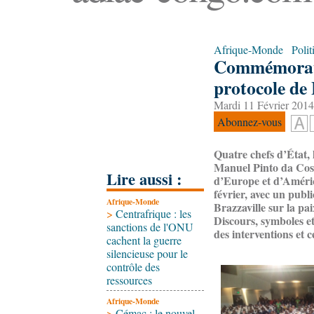
Afrique-Monde
Polit
Commémoratio
protocole de 
Mardi 11 Février 2014
Abonnez-vous
Quatre chefs d’État,
Manuel Pinto da Cos
Lire aussi :
d’Europe et d’Amériq
février, avec un publ
Afrique-Monde
Brazzaville sur la pa
>
Centrafrique : les
Discours, symboles e
sanctions de l'ONU
des interventions et c
cachent la guerre
silencieuse pour le
contrôle des
ressources
Afrique-Monde
>
Cémac : le nouvel