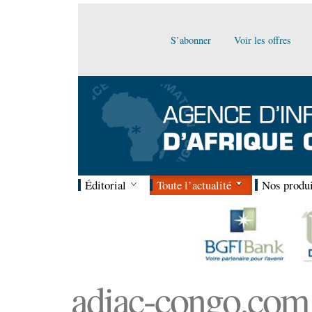
S’abonner
Voir les offres
Éditorial
Toute l’actualité
Nos produi
adiac-congo.com :