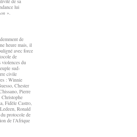
tivité de sa
endance lui
non
».
videmment de
une heure mais, il
ouligné avec force
tocole de
s violences du
peuple sud-
rre civile
ures : Winnie
uesso, Chester
Chissano, Pierre
n Christophe
, Fidèle Castro,
 Ledeen, Ronald
 du protocole de
tion de l’Afrique