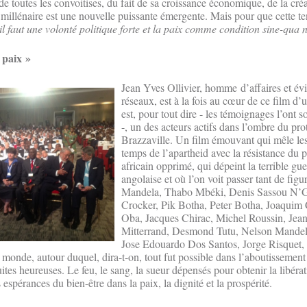
 de toutes les convoitises, du fait de sa croissance économique, de la créa
e millénaire est une nouvelle puissante émergente. Mais pour que cette t
il faut une volonté politique forte et la paix comme condition sine-qua 
 paix »
Jean Yves Ollivier, homme d’affaires et é
réseaux, est à la fois au cœur de ce film d’
est, pour tout dire - les témoignages l’ont s
-, un des acteurs actifs dans l’ombre du pro
Brazzaville. Un film émouvant qui mêle le
temps de l’apartheid avec la résistance du 
africain opprimé, qui dépeint la terrible gue
angolaise et où l’on voit passer tant de fig
Mandela, Thabo Mbéki, Denis Sassou N’G
Crocker, Pik Botha, Peter Botha, Joaquim 
Oba, Jacques Chirac, Michel Roussin, Jea
Mitterrand, Desmond Tutu, Nelson Mandela
Jose Edouardo Dos Santos, Jorge Risquet,
monde, autour duquel, dira-t-on, tout fut possible dans l’aboutissement
uites heureuses. Le feu, le sang, la sueur dépensés pour obtenir la libéra
s espérances du bien-être dans la paix, la dignité et la prospérité.