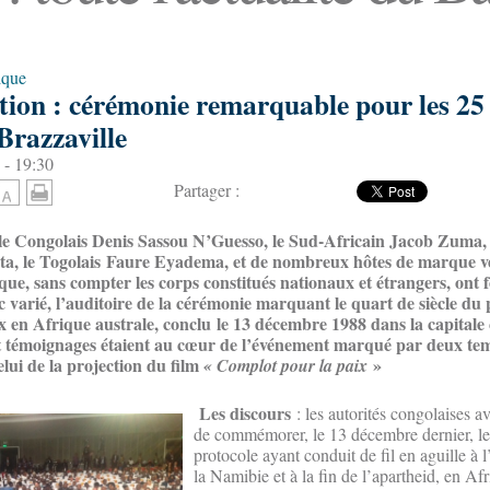
ique
n : cérémonie remarquable pour les 25
Brazzaville
 - 19:30
Partager :
 le Congolais Denis Sassou N’Guesso, le Sud-Africain Jacob Zuma,
ta, le Togolais Faure Eyadema, et de nombreux hôtes de marque v
ue, sans compter les corps constitués nationaux et étrangers, ont 
ic varié, l’auditoire de la cérémonie marquant le quart de siècle du
ix en Afrique australe, conclu le 13 décembre 1988 dans la capitale 
t témoignages étaient au cœur de l’événement marqué par deux temp
elui de la projection du film
»
« Complot pour la paix
Les discours
: les autorités congolaises a
de commémorer, le 13 décembre dernier, le
protocole ayant conduit de fil en aguille à
la Namibie et à la fin de l’apartheid, en A