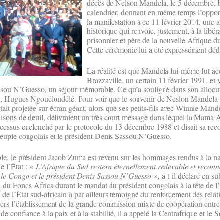
décès de Nelson Mandela, le 5 décembre, 
calendrier, donnant en même temps l’opport
la manifestation à ce 11 février 2014, une a
historique qui renvoie, justement, à la libér
prisonnier et père de la nouvelle Afrique 
Cette cérémonie lui a été expressément déd
La réalité est que Mandela lui-même fut acc
Brazzaville, un certain 11 février 1991, et 
ssou N’Guesso, un séjour mémorable. Ce qu’a souligné dans son allocu
le, Hugues Ngouélondélé. Pour voir que le souvenir de Neslon Mandela 
était projetée sur écran géant, alors que ses petits-fils avec Winnie Mand
aisons de deuil, délivraient un très court message dans lequel la Mama A
cessus enclenché par le protocole du 13 décembre 1988 et disait sa rec
peuple congolais et le président Denis Sassou N’Guesso.
role, le président Jacob Zuma est revenu sur les hommages rendus à la na
e l’État : «
L’Afrique du Sud restera éternellement redevable et reconn
 le Congo et le président Denis Sassou N’Guesso »,
a-t-il déclaré en su
n du Fonds Africa durant le mandat du président congolais à la tête de l
de l’État sud-africain a par ailleurs témoigné du renforcement des relat
vers l’établissement de la grande commission mixte de coopération entre
 de confiance à la paix et à la stabilité, il a appelé la Centrafrique et l