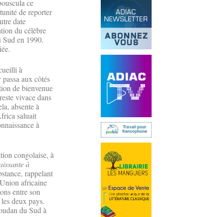
bouscula ce
unité de reporter
utre date
ation du célèbre
du Sud en 1990.
iée.
ueilli à
y passa aux côtés
tion de bienvenue
reste vivace dans
ela, absente à
frica saluait
onnaissance à
tion congolaise, à
aissante à
bstance, rappelant
’Union africaine
ions entre son
 les deux pays.
e Soudan du Sud à