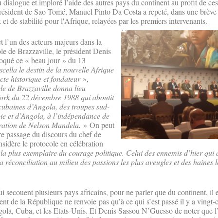
du dialogue et imploré l’aide des autres pays du continent au profit de ce
e président de Sao Tomé, Manuel Pinto Da Costa a repeté, dans une brève 
et de stabilité pour l'Afrique, relayées par les premiers intervenants.
t l’un des acteurs majeurs dans la
le de Brazzaville, le président Denis
qué ce « beau jour » du 13
scella le destin de la nouvelle Afrique
cte historique et fondateur
»,
le de Brazzaville donna lieu
ork du 22 décembre 1988 qui aboutit
 cubaines d’Angola, des troupes sud-
ie et d’Angola, à l’indépendance de
bération de Nelson Mandela.
» On peut
tre passage du discours du chef de
onsidère le protocole en célébration
on la plus exemplaire du courage politique. Celui des ennemis d’hier qui
la réconciliation au milieu des passions les plus aveugles et des haines l
i secouent plusieurs pays africains, pour ne parler que du continent, il e
ent de la République ne renvoie pas qu’à ce qui s’est passé il y a vingt-c
gola, Cuba, et les Etats-Unis. Et Denis Sassou N’Guesso de noter que l’