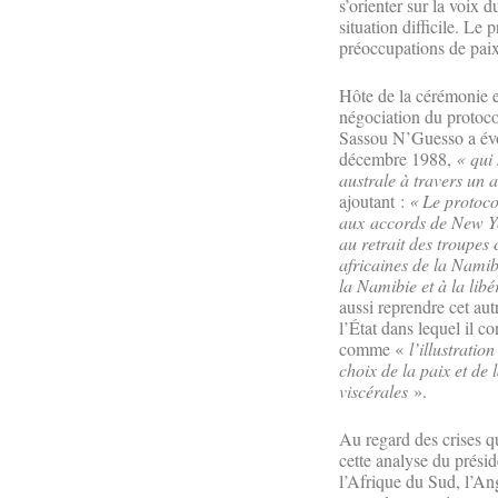
s’orienter sur la voix 
situation difficile. L
préoccupations de paix 
Hôte de la cérémonie e
négociation du protoco
Sassou N’Guesso a évo
décembre 1988,
« qui 
australe à travers un a
ajoutant :
« Le protoco
aux accords de New Y
au retrait des troupes
africaines de la Namib
la Namibie et à la li
aussi reprendre cet au
l’État dans lequel il c
comme «
l’illustrati
choix de la paix et de 
viscérales
».
Au regard des crises qu
cette analyse du présid
l’Afrique du Sud, l’An