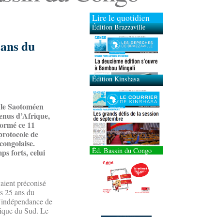
Lire le quotidien
Édition Brazzaville
Édition Kinshasa
 ans du
 le Saotoméen
enus d’Afrique,
formé ce 11
 protocole de
congolaise.
Éd. Bassin du Congo
s forts, celui
vaient préconisé
s 25 ans du
 l’indépendance de
frique du Sud. Le