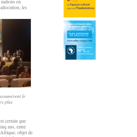
s nations en
allocution, les
 assumèrent le
es plus
st certain que
inq ans, entre
Afrique, objet de