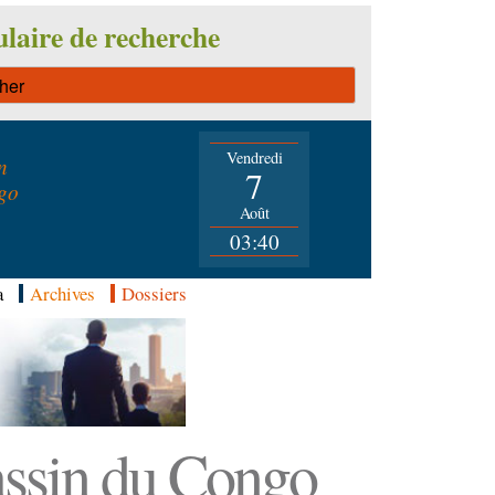
laire de recherche
Vendredi
n
7
go
Août
03:40
a
Archives
Dossiers
Bassin du Congo