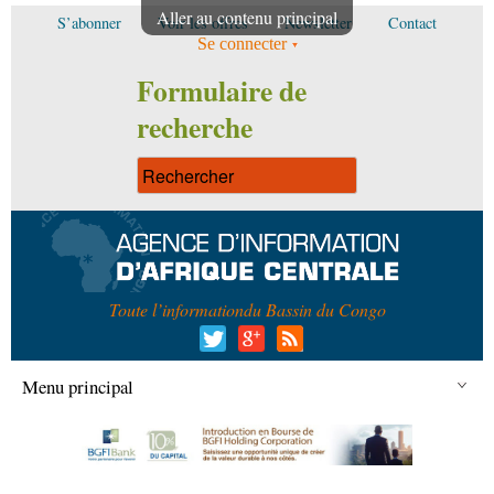
Aller au contenu principal
S’abonner
Voir les offres
Newsletter
Contact
Se connecter
Formulaire de
recherche
Toute l’information
du Bassin du Congo
Menu principal