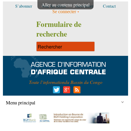
Aller au contenu principal
S’abonner
Voir les offres
Newsletter
Contact
Se connecter
Formulaire de
recherche
Toute l’information
du Bassin du Congo
Menu principal