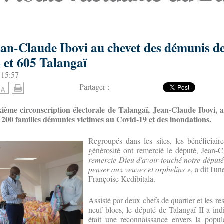
ean-Claude Ibovi au chevet des démunis d
 et 605 Talangaï
 15:57
Partager :
ième circonscription électorale de Talangaï, Jean-Claude Ibovi, a
1200 familles démunies victimes au Covid-19 et des inondations.
Regroupés dans les sites, les bénéficiair
générosité ont remercié le député, Jean-
remercie Dieu d'avoir touché notre député
penser aux veuves et orphelins »
, a dit l'u
Françoise Kedibitala.
Assisté par deux chefs de quartier et les r
neuf blocs, le député de Talangaï II a in
était une reconnaissance envers la popul