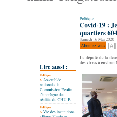
Politique
Covid-19 : J
quartiers 604
Samedi 16 Mai 2020 -
Abonnez-vous
Le député de la deux
des vivres à environ 
Lire aussi :
Politique
>
Assemblée
nationale: la
Commission Ecofin
s’imprègne des
réalités du CHU-B
Politique
>
Vie des institutions
: Pierre Ngolo et