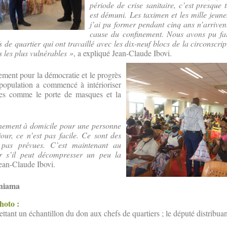
période de crise sanitaire, c’est presque
est démuni. Les taximen et les mille jeune
j’ai pu former pendant cinq ans n’arriven
cause du confinement. Nous avons pu fair
 de quartier qui ont travaillé avec les dix-neuf blocs de la circonscri
 les plus vulnérables »
, a expliqué Jean-Claude Ibovi.
ment pour la démocratie et le progrès
 population a commencé à intérioriser
ères comme le porte de masques et la
nement à domicile pour une personne
jour, ce n’est pas facile. Ce sont des
t pas prévues. C’est maintenant au
r s’il peut décompresser un peu la
Jean-Claude Ibovi.
uniama
photo :
tant un échantillon du don aux chefs de quartiers ; le député distribuan