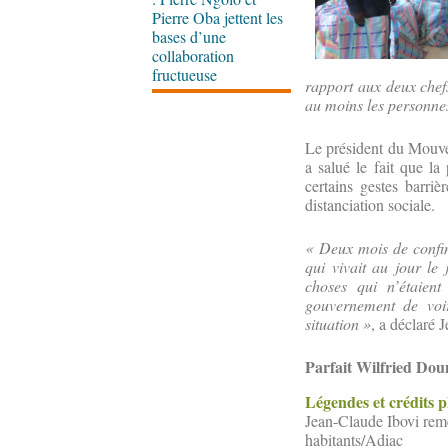
Pierre Oba jettent les
bases d’une
collaboration
fructueuse
rapport aux deux chefs
au moins les personnes
Le président du Mouve
a salué le fait que la
certains gestes barri
distanciation sociale.
« Deux mois de confi
qui vivait au jour le 
choses qui n’étaien
gouvernement de voi
situation »
, a déclaré 
Parfait Wilfried Do
Légendes et crédits 
Jean-Claude Ibovi remet
habitants/Adiac