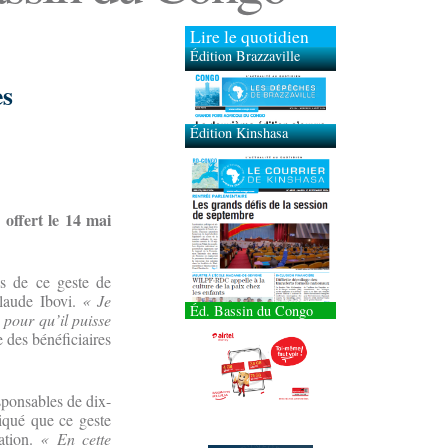
Lire le quotidien
Édition Brazzaville
Édition Kinshasa
es
 offert le 14 mai
es de ce geste de
Claude Ibovi.
« Je
Éd. Bassin du Congo
 pour qu’il puisse
ne des bénéficiaires
esponsables de dix-
diqué que ce geste
ation.
« En cette