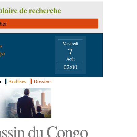
laire de recherche
Vendredi
n
7
go
Août
02:00
a
Archives
Dossiers
Bassin du Congo