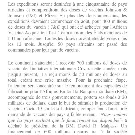
Les expéditions seront destinées à une cinquantaine de pays
africains et comprendront des doses de vaccins Johnson &
Johnson (J&J) et Pfizer. En plus des dons américains, les
expéditions devraient commencer en août, pour 400 millions
de doses du vaccin ( J&)J qui ont été achetées par l'African
Vaccine Acquisition Task Team au nom des États membres de
l' Union africaine. Toutes les doses doivent être délivrées dans
les 12 mois. Jusqu'ici 50 pays africains ont passé des
commandes pour leur part de vaccins.
Le continent s'attendait à recevoir 700 millions de doses de
vaccin de l'initiative internationale Covax cette année, mais
jusqu'à présent, il a reçu moins de 50 millions de doses au
total, créant une crise massive. Pour la prochaine étape,
l'attention sera oncentrée sur le renforcement des capacités de
fabrication pour l'Afrique. En tout la Banque mondiale (BM),
accompagnée de trois gouvernements, portera ses fonds à 20
milliards de dollars, dans le but de stimuler la production de
vaccins Covid-19 sur le sol africain, compte tenu d'une forte
demande de vaccins des pays à faible revenu. "
Nous voulons
que les pays sachent que le financement est disponible"
, a
déclaré le président de la BM, David R. Malpass. Un
financement de 600 millions d'euros ira à la société