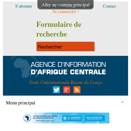
Aller au contenu principal
S’abonner
Voir les offres
Newsletter
Contact
Se connecter
Formulaire de
recherche
Toute l’information
du Bassin du Congo
Menu principal