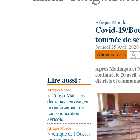
Afrique-Monde
Covid-19/Bou
tournée de se
Samedi 25 Avril 2020 
Abonnez-vous
Après Madingou et N
continué, le 20 avril
Lire aussi :
districts et communau
Afrique-Monde
>
Congo-Mali : les
deux pays envisagent
le renforcement de
leur coopération
agricole
Afrique-Monde
>
Afrique de l'Ouest :
les mafias du