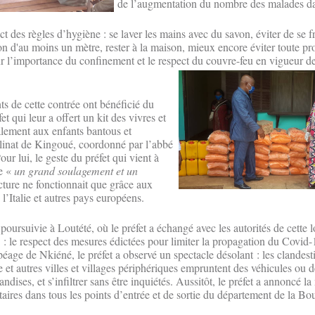
de l’augmentation du nombre des malades da
ct des règles d’hygiène : se laver les mains avec du savon, éviter de se fr
ion d'au moins un mètre, rester à la maison, mieux encore éviter toute p
 sur l’importance du confinement et le respect du couvre-feu en vigueur d
nts de cette contrée ont bénéficié du
et qui leur a offert un kit des vivres et
alement aux enfants bantous et
linat de Kingoué, coordonné par l’abbé
r lui, le geste du préfet qui vient à
e «
un grand soulagement et un
ucture ne fonctionnait que grâce aux
’Italie et autres pays européens.
 poursuivie à Loutété, où le préfet a échangé avec les autorités de cette l
: le respect des mesures édictées pour limiter la propagation du Covid-
age de Nkiéné, le préfet a observé un spectacle désolant : les clandes
et autres villes et villages périphériques empruntent des véhicules ou d
ndises, et s’infiltrer sans être inquiétés. Aussitôt, le préfet a annoncé l
taires dans tous les points d’entrée et de sortie du département de la Bo