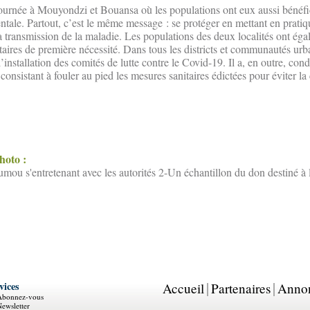
 tournée à Mouyondzi et Bouansa où les populations ont eux aussi bénéfi
ntale. Partout, c’est le même message : se protéger en mettant en pratiq
la transmission de la maladie. Les populations des deux localités ont ég
taires de première nécessité. Dans tous les districts et communautés urb
 l’installation des comités de lutte contre le Covid-19. Il a, en outre, co
nsistant à fouler au pied les mesures sanitaires édictées pour éviter la
photo :
ou s'entretenant avec les autorités 2-Un échantillon du don destiné à 
vices
Accueil
Partenaires
Anno
Abonnez-vous
ewsletter