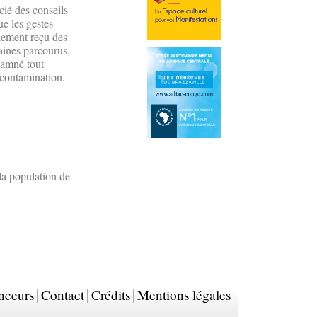
cié des conseils
ue les gestes
alement reçu des
aines parcourus,
ndamné tout
 contamination.
la population de
nceurs
Contact
Crédits
Mentions légales