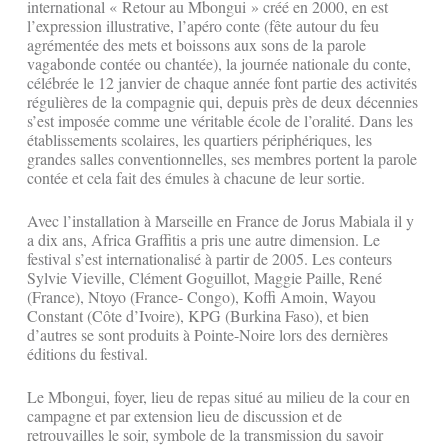
international « Retour au Mbongui » créé en 2000, en est
l’expression illustrative, l’apéro conte (fête autour du feu
agrémentée des mets et boissons aux sons de la parole
vagabonde contée ou chantée), la journée nationale du conte,
célébrée le 12 janvier de chaque année font partie des activités
régulières de la compagnie qui, depuis près de deux décennies
s’est imposée comme une véritable école de l’oralité. Dans les
établissements scolaires, les quartiers périphériques, les
grandes salles conventionnelles, ses membres portent la parole
contée et cela fait des émules à chacune de leur sortie.
Avec l’installation à Marseille en France de Jorus Mabiala il y
a dix ans, Africa Graffitis a pris une autre dimension. Le
festival s’est internationalisé à partir de 2005. Les conteurs
Sylvie Vieville, Clément Goguillot, Maggie Paille, René
(France), Ntoyo (France- Congo), Koffi Amoin, Wayou
Constant (Côte d’Ivoire), KPG (Burkina Faso), et bien
d’autres se sont produits à Pointe-Noire lors des dernières
éditions du festival.
Le Mbongui, foyer, lieu de repas situé au milieu de la cour en
campagne et par extension lieu de discussion et de
retrouvailles le soir, symbole de la transmission du savoir