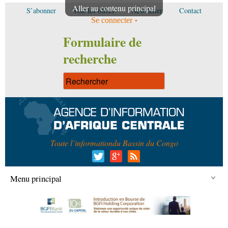
Aller au contenu principal
S’abonner
Voir les offres
Newsletter
Contact
Se connecter
Formulaire de
recherche
Toute l’information
du Bassin du Congo
Menu principal