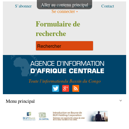
Aller au contenu principal
S’abonner
Voir les offres
Newsletter
Contact
Se connecter
Formulaire de
recherche
Toute l’information
du Bassin du Congo
Menu principal