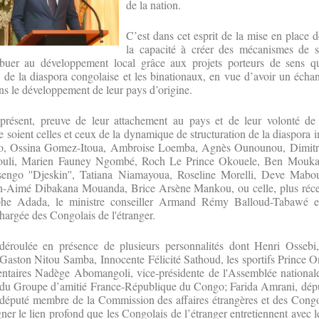
de la nation.
C’est dans cet esprit de la mise en place d
la capacité à créer des mécanismes de s
ribuer au développement local grâce aux projets porteurs de sens 
de la diaspora congolaise et les binationaux, en vue d’avoir un échan
ans le développement de leur pays d’origine.
 présent, preuve de leur attachement au pays et de leur volonté de
soient celles et ceux de la dynamique de structuration de la diaspora 
ho, Ossina Gomez-Itoua, Ambroise Loemba, Agnès Ounounou, Dimitr
li, Marien Fauney Ngombé, Roch Le Prince Okouele, Ben Moukac
ngo ''Djeskin'', Tatiana Niamayoua, Roseline Morelli, Deve Mabo
n-Aimé Dibakana Mouanda, Brice Arsène Mankou, ou celle, plus réce
phe Adada, le ministre conseiller Armand Rémy Balloud-Tabawé e
hargée des Congolais de l'étranger.
t déroulée en présence de plusieurs personnalités dont Henri Osseb
Gaston Nitou Samba, Innocente Félicité Sathoud, les sportifs Prince O
ntaires Nadège Abomangoli, vice-présidente de l'Assemblée nationale
e du Groupe d’amitié France-République du Congo; Farida Amrani, dépu
député membre de la Commission des affaires étrangères et des Congol
ner le lien profond que les Congolais de l’étranger entretiennent avec l