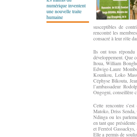
numérique inventent
une nouvelle traite
humaine
susceptibles de cont
rencontré les membres 
consacré à leur rôle d
Ils ont tous répondu
développement. Que ce 
Itoua, William Bong
Edwige-Laure Mombou
Kounkou, Loko Masse
Céphyse Bikouta, Jea
l’ambassadeur Rodol
Ongogni, conseillère c
Cette rencontre s’es
Matoko, Driss Senda, 
Ndinga ou les parleme
en tant que président
et Ferréol Gassackys, 
Elle a permis de soulig