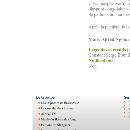
et les perspectives qu
diaspora congolaise to
de participation au dé
Après la plénière, le m
Marie Alfred Ngoma
Légendes et crédits 
Constant Serge Bounda
Notification:
Non
Le Groupe
Ser
Les Dépêches de Brazzaville
N
Le Courrier de Kinshasa
ADIAC TV
O
Musée du Bassin du Congo
Éditions les Manguiers