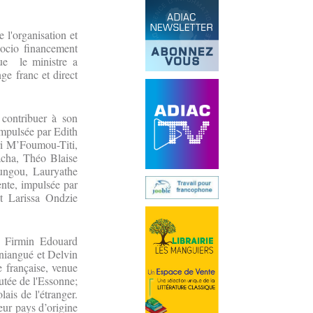
e l'organisation et
ocio financement
que le ministre a
ge franc et direct
 contribuer à son
impulsée par Edith
i M’Foumou-Titi,
ha, Théo Blaise
ungou, Lauryathe
nte, impulsée par
t Larissa Ondzie
i, Firmin Edouard
niangué et Delvin
 française, venue
tée de l'Essonne;
ais de l'étranger.
eur pays d’origine