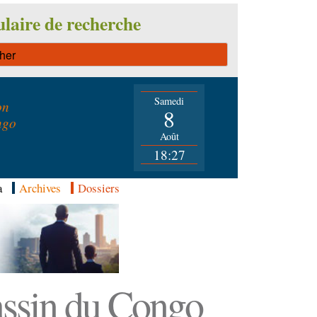
laire de recherche
Samedi
on
8
ngo
Août
18:27
a
Archives
Dossiers
Bassin du Congo