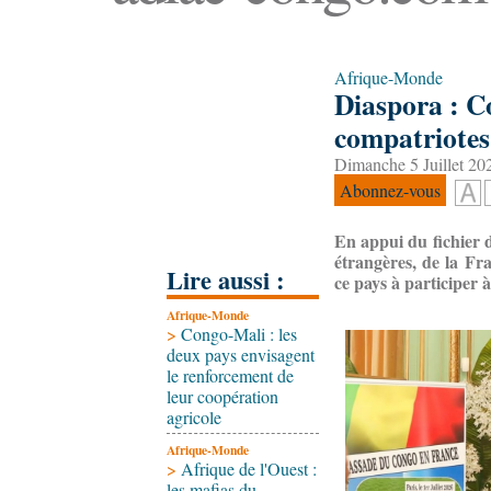
Afrique-Monde
Diaspora : C
compatriotes
Dimanche 5 Juillet 20
Abonnez-vous
En appui du fichier 
étrangères, de la Fr
Lire aussi :
ce pays à participer 
Afrique-Monde
>
Congo-Mali : les
deux pays envisagent
le renforcement de
leur coopération
agricole
Afrique-Monde
>
Afrique de l'Ouest :
les mafias du