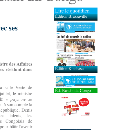
Lire le quotidien
Édition Brazzaville
ec ses
Édition Kinshasa
tre des Affaires
tes résidant dans
a salle Verte de
Éd. Bassin du Congo
uillet, le ministre
 le
« pays ne se
t à son compte la
République, Denis
s talents, les
des Congolais de
pour bâtir l'avenir