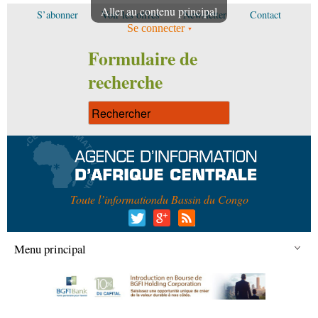
Aller au contenu principal
S’abonner
Voir les offres
Newsletter
Contact
Se connecter
Formulaire de
recherche
Toute l’information
du Bassin du Congo
Menu principal