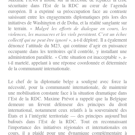
sécuritaire dans l'Est de la RDC au cœur de l’agenda
européen. Il a exprimé sa préoccupation face au contraste
saisissant entre les engagements diplomatiques pris lors des
initiatives de Washington et de Doha, et la réalité sanglante sur
le terrain. «
Malgré les efforts de dialogue en cours, les
violences, les massacres et les viols persistent. C’est un échec
collectif qui ne peut être ignoré
», a-t-il déploré. Il a également
dénoncé l’attitude du M23, qui continue d’agir en puissance
occupante dans les territoires qu’il contrôle, y installant une
administration parallèle. « Cette situation est inacceptable », a-
t-il martelé, appelant à une réponse coordonnée et déterminée
de la communauté internationale.
Le chef de la diplomatie belge a souligné avec force la
nécessité, pour la communauté internationale, de maintenir
une mobilisation constante face à la situation dramatique dans
l’Est de la RDC. Maxime Prévot a rappelé que la Belgique
demeure un fervent défenseur des principes du droit
international, notamment ceux relatifs à la souveraineté des
États et à l’intégrité territoriale — des principes aujourd’hui
bafoués dans l’Est de la RDC. Tout en reconnaissant
l'importance des initiatives régionales et internationales en
cours, il a plaidé pour une dynamique complémentaire à