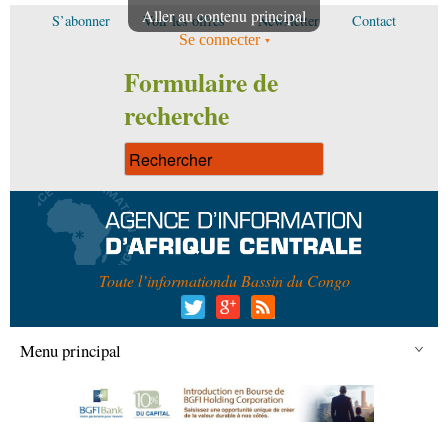
Aller au contenu principal
S’abonner
Voir les offres
Newsletter
Contact
Se connecter
Formulaire de
recherche
Toute l’information
du Bassin du Congo
Menu principal