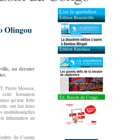
Lire le quotidien
Édition Brazzaville
Édition Kinshasa
o Olingou
ille, un dernier
er.
CT, Pierre Moussa,
 cette formation
Éd. Bassin du Congo
ainsi qu’une forte
te, ont fait leurs
 institutionnelles
son inhumation au
 membre du Comité