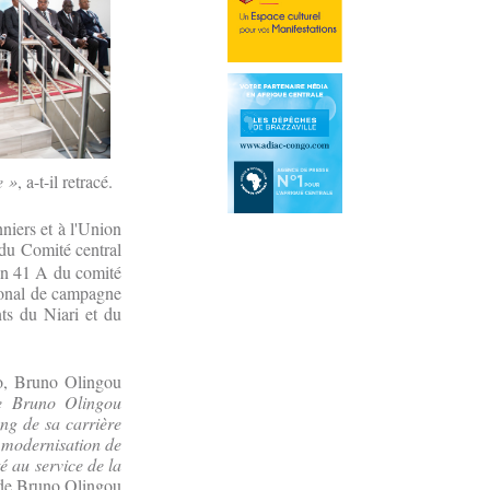
e »
, a-t-il retracé.
iers et à l'Union
e du Comité central
ion 41 A du comité
tional de campagne
ts du Niari et du
do, Bruno Olingou
 Bruno Olingou
ng de sa carrière
a modernisation de
té au service de la
 de Bruno Olingou