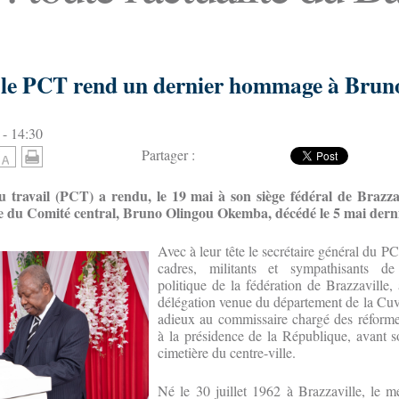
: le PCT rend un dernier hommage à Brun
 - 14:30
Partager :
u travail (PCT) a rendu, le 19 mai à son siège fédéral de Brazzav
u Comité central, Bruno Olingou Okemba, décédé le 5 mai derni
Avec à leur tête le secrétaire général du P
cadres, militants et sympathisants de
politique de la fédération de Brazzaville, 
délégation venue du département de la Cuvet
adieux au commissaire chargé des réformes
à la présidence de la République, avant 
cimetière du centre-ville.
Né le 30 juillet 1962 à Brazzaville, le