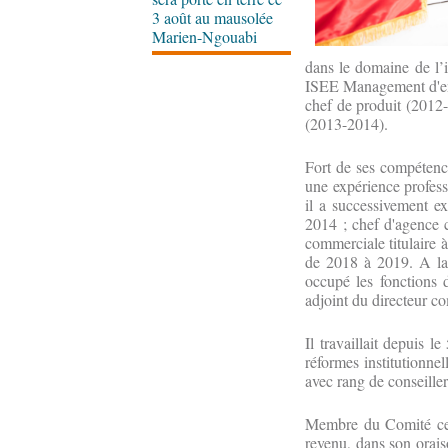
3 août au mausolée
Marien-Ngouabi
dans le domaine de l’in
ISEE Management d'entr
chef de produit (2012-
(2013-2014).
Fort de ses compéten
une expérience profess
il a successivement e
2014 ; chef d'agence 
commerciale titulaire
de 2018 à 2019. A l
occupé les fonctions
adjoint du directeur c
Il travaillait depuis 
réformes institutionne
avec rang
de conseiller
Membre du Comité ce
revenu, dans son orais