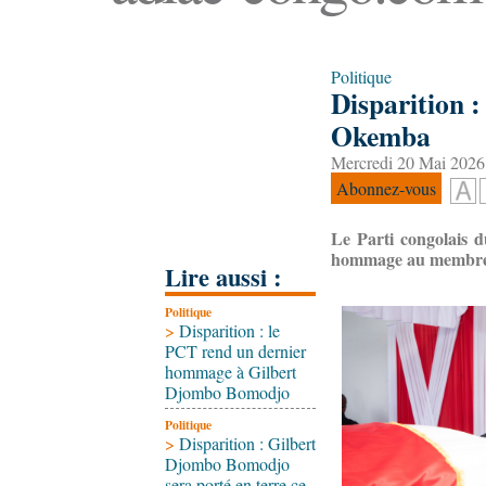
Politique
Disparition 
Okemba
Mercredi 20 Mai 2026
Abonnez-vous
Le Parti congolais d
hommage au membre d
Lire aussi :
Politique
>
Disparition : le
PCT rend un dernier
hommage à Gilbert
Djombo Bomodjo
Politique
>
Disparition : Gilbert
Djombo Bomodjo
sera porté en terre ce