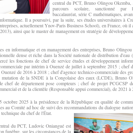
central du PCT, Bruno Olingou Okemba, a 
parcours scolaire, sanctionné par l
baccalauréat, série C mathématiques, avant
formatique. Il a poursuivi, par la suite, ses études universitaires à Cr
eprises, actuellement Ynov-Paris Business School), en France, où il 
2013), ainsi que le master de management en stratégie de développeme
ces en informatique et en management des entreprises, Bruno Oling
ionnelle dense et riche dans la Société nationale de distribution d'eau
xercé les fonctions de chef de service études et développement infor
commerciale par intérim à Ouenzé de juillet à septembre 2015 ; chef d
 à Ouenzé de 2016 à 2018 ; chef d'agence technico-commerciale des g
a mutation de la SNDE à la Congolaise des eaux (LCDE), Bruno 
 de chef de département pose compteurs ; chef de projet PCGCSP d
ommercial et de la clientèle (Responsable appui commercial), de 2021 à
le 5 octobre 2025 à la présidence de la République en qualité de comm
lles au Comité ad hoc de suivi des recommandations du dialogue nation
 technique du chef de l'État.
ntral du PCT, Ludovic Oniangué est
on funèbre, sur les circonstances de la