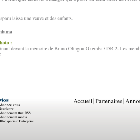
isparu laisse une veuve et des enfants.
uniama
photo :
clinant devant la mémoire de Bruno Olingou Okemba / DR 2- Les membr
R
vices
Accueil
Partenaires
Anno
Abonnez-vous
ewsletter
Abonnement flux RSS
Abonnement média
ffre spéciale Entreprise