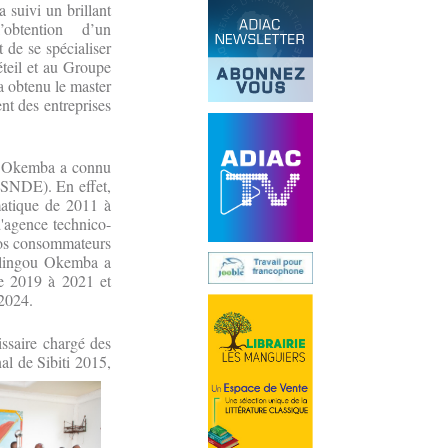
suivi un brillant
’obtention d’un
 de se spécialiser
éteil et au Groupe
a obtenu le master
nt des entreprises
ou Okemba a connu
 (SNDE). En effet,
matique de 2011 à
'agence technico-
ros consommateurs
Olingou Okemba a
e 2019 à 2021 et
 2024.
issaire chargé des
al de Sibiti 2015,