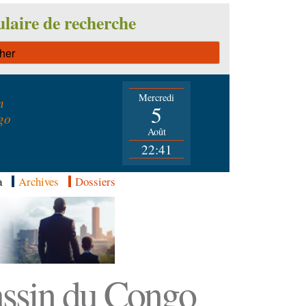
laire de recherche
Mercredi
n
5
go
Août
22:41
a
Archives
Dossiers
Bassin du Congo