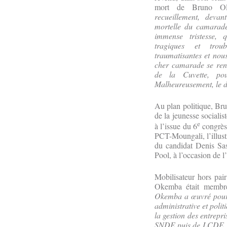
mort de Bruno O
recueillement, devan
mortelle du camarad
immense tristesse, 
tragiques et trou
traumatisantes et nou
cher camarade se ren
de la Cuvette, pou
Malheureusement, le de
Au plan politique, Br
de la jeunesse socialis
e
à l’issue du 6
congrès 
PCT-Moungali, l’illust
du candidat Denis Sa
Pool, à l’occasion de l
Mobilisateur hors pa
Okemba était membre 
Okemba a œuvré pour 
administrative et poli
la gestion des entrepri
SNDE puis de LCDE 