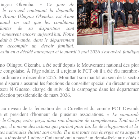
lingou Okemba.
« Ce jour de
t le cercueil contenant la dépouille
e Bruno Olingou Okemba, est d'une
quand on sait que les conditions
blantes de sa disparition sont
s émeuvent encore aujourd'hui. Notre
dait à Owando, dans le département
r accomplir un devoir familial.
stin en a décidé autrement et le mardi 5 mai 2026 s'est avéré fatidiqu
uno Olingou Okemba a été actif depuis le Mouvement national des pionn
te congolaise. À l'âge adulte, il a rejoint le PCT où il a été élu membr
ordinaire de décembre 2025. Mouillant son maillot au sein de la sect
re disparu a assumé les fonctions de conseiller spécial du directeur na
ssou N’Guesso, chargé du suivi de la campagne dans les départemen
’élection présidentielle de mars 2026.
ir au niveau de la fédération de la Cuvette et du comité PCT Owan
et président d'honneur de plusieurs associations.
« Le camarade
le Congo, notre pays, dans son domaine de compétences.
Tout au lo
tique, il a mené des actions qui parlent pour lui. Le développement et l
ses nationales étaient son credo.
Il a mis toute son énergie et sa sagaci
»
, a témoigné Ludovic Oniangué qui a passé un demi-siècle aux côtés