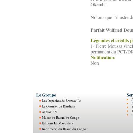
Okemba.
Notons que l’illustre d
Parfait Wilfried Do
Légendes et crédits 
1- Pierre Moussa s'in
permanent du PCT/D
Notification:
Non
Le Groupe
Ser
Les Dépêches de Brazzaville
N
Le Courrier de Kinshasa
ADIAC TV
O
Musée du Bassin du Congo
Éditions les Manguiers
Imprimerie du Bassin du Congo