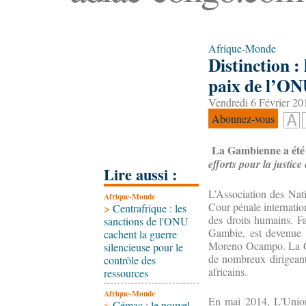
Afrique-Monde
Distinction :
paix de l’O
Vendredi 6 Février 20
Abonnez-vous
La Gambienne a été d
efforts pour la justice
Lire aussi :
L’Association des Nat
Afrique-Monde
Cour pénale internatio
>
Centrafrique : les
des droits humains. F
sanctions de l'ONU
Gambie, est devenue l
cachent la guerre
Moreno Ocampo. La Gam
silencieuse pour le
de nombreux dirigeants
contrôle des
africains.
ressources
Afrique-Monde
En mai 2014, L'Union
>
Cémac : le nouvel