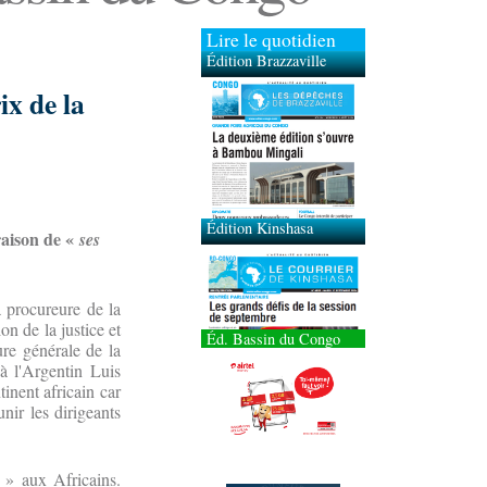
Lire le quotidien
Édition Brazzaville
ix de la
Édition Kinshasa
raison de «
ses
 procureure de la
n de la justice et
Éd. Bassin du Congo
re générale de la
à l'Argentin Luis
nent africain car
nir les dirigeants
» aux Africains.