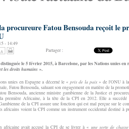
 la procureure Fatou Bensouda reçoit le pr
NU
15 - 14:49
Partager :
istinguée le 5 février 2015, à Barcelone, par les Nations unies en 
».
 et les droits humains
ions unies en Espagne a décerné le «
prix de la paix
» de l'ONU à la
nale, Fatou Bensouda, saluant son engagement en matière de la promotio
atou Bensouda, ancienne ministre gambienne de la Justice et procureu
a première Africaine, à la tête de la CPI en 2012. Elle a succédé 
bienne de la CPI assure une fonction qui est mal perçue sur le conti
 africains voient la CPI comme un instrument occidental destiné à pu
 africaine avait accusé la CPI de se livrer à «
une sorte de chasse