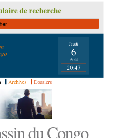
laire de recherche
Jeudi
on
6
ngo
Août
20:47
a
Archives
Dossiers
Bassin du Congo