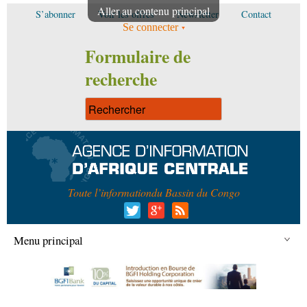
Aller au contenu principal
S’abonner
Voir les offres
Newsletter
Contact
Se connecter
Formulaire de
recherche
Toute l’information
du Bassin du Congo
Menu principal